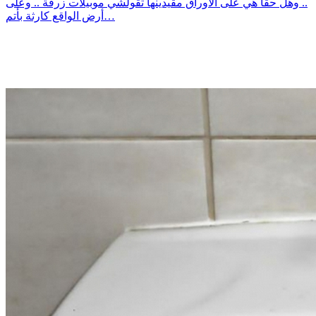
.. وهل حقا هي على الأوراق مقيدينها تقولشي موبيلات زرقة .. وعلى
أرض الواقع كارثة بأتم…