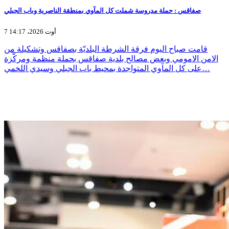
صفاقس : حملة مدروسة شملت كل المآوي بمنطقة الناصرية وباب الجبلي
7 أوت 2026، 14:17
قامت صباح اليوم فرقة الشرطة البلديّة بصفاقس وتشكيلة من
الامن الامومي وبعض مصالح بلدية صفاقس بحملة منظمة ومركّزة
على كل المآوي المتواجدة بمحيط باب الجبلي وسيدي اللخمي…