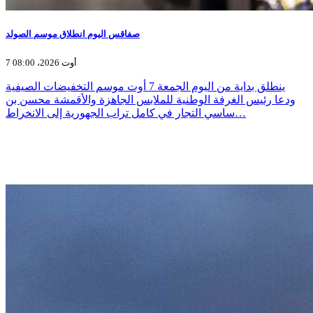
صفاقس اليوم انطلاق موسم الصولد
7 أوت 2026، 08:00
ينطلق بداية من اليوم الجمعة 7 أوت موسم التخفيضات الصيفية
ودعا رئيس الغرفة الوطنية للملابس الجاهزة والأقمشة محسن بن
ساسي التجار في كامل تراب الجهورية إلى الانخراط…