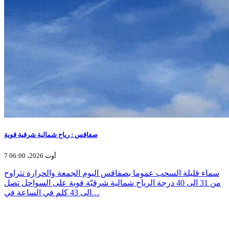
صفاقس : رياح شمالية شرقية قوية
7 أوت 2026، 06:00
سماء قليلة السحب عموما بصفاقس اليوم الجمعة والحرارة تتراوح
من 31 الى 40 درجة الرياح شمالية شرقيّة قوية على السواحل تصل
الى 43 كلم في الساعة في…