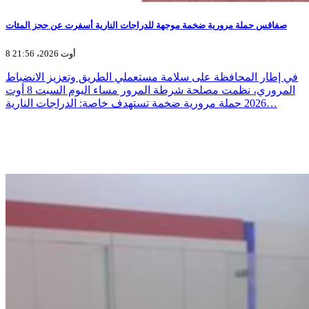
صفاقس حملة مرورية ضخمة موجهة للدراجات النارية أسفرت عن حجز المئات
8 أوت 2026، 21:56
في إطار المحافظة على سلامة مستعملي الطريق وتعزيز الانضباط
المروري، نظمت مصلحة شرطة المرور مساء اليوم السبت 8 أوت
2026 حملة مرورية ضخمة تستهدف خاصة: الدراجات النارية…