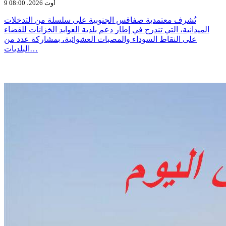
9 أوت 2026، 08:00
تُشرف معتمدية صفاقس الجنوبية على سلسلة من التدخلات
الميدانية، التي تندرج في إطار دعم بلدية العوابد الخزانات للقضاء
على النقاط السوداء والمصبات العشوائية، بمشاركة عدد من
البلديات…