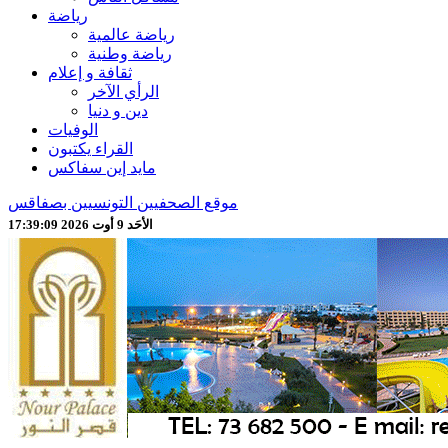
رياضة
رياضة عالمية
رياضة وطنية
ثقافة و إعلام
الرأي الآخر
دين و دنيا
الوفيات
القراء يكتبون
مايد إين سفاكس
موقع الصحفيين التونسيين بصفاقس
الأحَد 9 أوت 2026 17:39:11