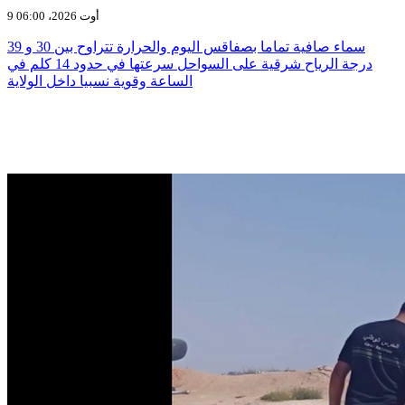
9 أوت 2026، 06:00
سماء صافية تماما بصفاقس اليوم والحرارة تتراوح بين 30 و 39
درجة الرياح شرقية على السواحل سرعتها في حدود 14 كلم في
الساعة وقوية نسبيا داخل الولاية