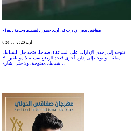
صفاقس بعض الإدارات في أوت: حضور بالتقسيط وخدمة بالمزاج
8 أوت 2026، 20:00
تتوجه إلى إحدى الإدارات على الساعة 8 صباحا، فتجد جل الشبابيك
مغلقة. وتتوجه إلى إدارة أخرى فتجد الوضع نفسه، لا موظفين، لا
شبابيك مفتوحة، ولا حتى إشارة…