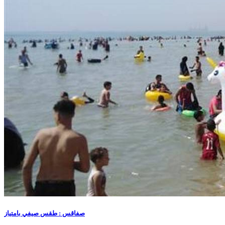
صفاقس : طقس صيفي بامتياز