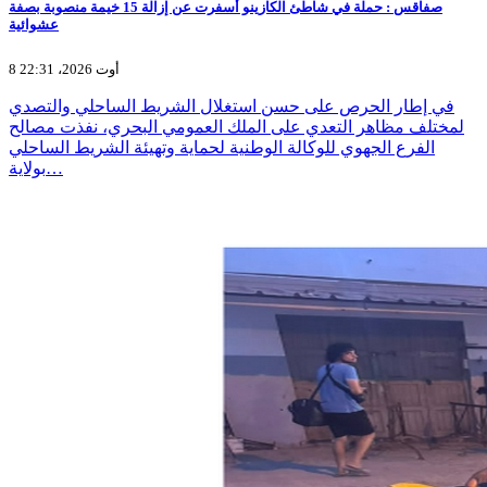
صفاقس : حملة في شاطئ الكازينو أسفرت عن إزالة 15 خيمة منصوبة بصفة
عشوائية
8 أوت 2026، 22:31
في إطار الحرص على حسن استغلال الشريط الساحلي والتصدي
لمختلف مظاهر التعدي على الملك العمومي البحري، نفذت مصالح
الفرع الجهوي للوكالة الوطنية لحماية وتهيئة الشريط الساحلي
بولاية…