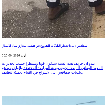
صفاقس : ماذا تنتظر البلديّات للشروع في تنظيف مجاري مياه الامطار
6 أوت 2026، 20:00
يبدو ان خريف هذه السنة سيكون قويا وممطرا حسب تحذيرات
المعهد الوطني للرصد الجوي وبقية المراصد المختصّة والواجب يدعو
بلديات صفاقس الى الاسراع في القيام بعمليّة تنظيف…