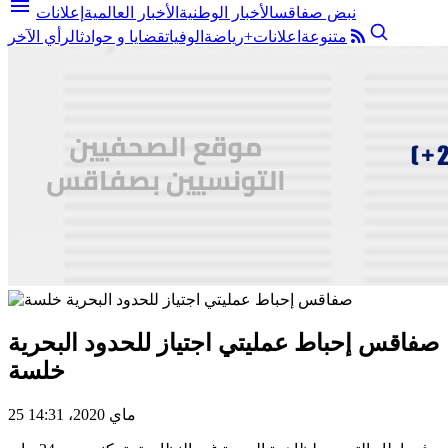
menu
نبض صفاقس
الأخبار الوطنية
الأخبار العالمية
إعلانات
متنوعة
اعلانات+
رياضة
الوفيات
قضايا و حوادث
الرأي الآخر
صفاقس إحباط عمليتي اجتياز للحدود البحرية
خلسة
25 ماي 2020، 14:31