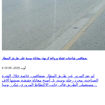
صفاقس شاحنات ثقيلة وروائح كريهة: معاناة يومية على طريق المطار.
6 أوت 2026، 19:00
لم يعد المرور عبر طريق المطار بصفاقس، خاصة خلال الفترة
الصباحية، مجرد رحلة يومية، بل أصبح معاناة حقيقية يعيشها آلاف
مستعملي الطريق.فإلى جانب الاكتظاظ المروري، تتكرر يوميا…