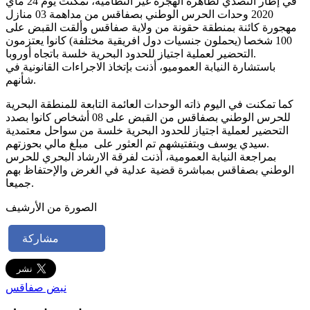
في إطار التصدي لظاهرة الهجرة غير النظامية، تمكنت يوم 24 ماي
2020 وحدات الحرس الوطني بصفاقس من مداهمة 03 منازل
مهجورة كائنة بمنطقة حقونة من ولاية صفاقس وألقت القبض على
100 شخصا (يحملون جنسيات دول افريقية مختلفة) كانوا يعتزمون
التحضير لعملية اجتياز للحدود البحرية خلسة باتجاه أوروبا.
باستشارة النيابة العموميو، أذنت بإتخاذ الاجراءات القانونية في
شأنهم.
كما تمكنت في اليوم ذاته الوحدات العائمة التابعة للمنطقة البحرية
للحرس الوطني بصفاقس من القبض على 08 أشخاص كانوا بصدد
التحضير لعملية اجتياز للحدود البحرية خلسة من سواحل معتمدية
سيدي يوسف وبتفتيشهم تم العثور على مبلغ مالي بحوزتهم.
بمراجعة النيابة العمومية، أذنت لفرقة الارشاد البحري للحرس
الوطني بصفاقس بمباشرة قضية عدلية في الغرض والإحتفاظ بهم
جميعا.
الصورة من الأرشيف
مشاركة
نبض صفاقس