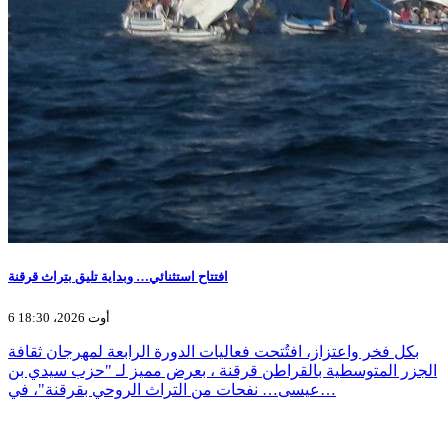
افتتاح استثنائي… وبداية تليق بتراث قرقنة
6 أوت 2026، 18:30
بكل فخر واعتزاز، افتُتحت فعاليات الدورة الرابعة لمهرجان ثقافة
الجزر المتوسطية بالقراطن قرقنة ، بعرض مميز لـ "حزب سيدي بن
عيسى… نفحات من التراث الروحي بقرقنة"، في…