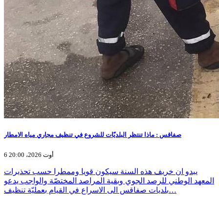
صفاقس : ماذا تنتظر البلديّات للشروع في تنظيف مجاري مياه الامطار
6 أوت 2026، 20:00
يبدو ان خريف هذه السنة سيكون قويا وممطرا حسب تحذيرات
المعهد الوطني للرصد الجوي وبقية المراصد المختصّة والواجب يدعو
بلديات صفاقس الى الاسراع في القيام بعمليّة تنظيف…