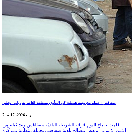
صفاقس : حملة مدروسة شملت كل المآوي بمنطقة الناصرية وباب الجبلي
7 أوت 2026، 14:17
قامت صباح اليوم فرقة الشرطة البلديّة بصفاقس وتشكيلة من
الامن الامومي وبعض مصالح بلدية صفاقس بحملة منظمة ومركّزة