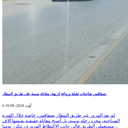
صفاقس شاحنات ثقيلة وروائح كريهة: معاناة يومية على طريق المطار.
6 أوت 2026، 19:00
لم يعد المرور عبر طريق المطار بصفاقس، خاصة خلال الفترة
الصباحية، مجرد رحلة يومية، بل أصبح معاناة حقيقية يعيشها آلاف
مستعملي الطريق.فإلى جانب الاكتظاظ المروري، تتكرر يوميا…