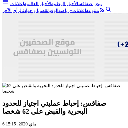
menu
نبض صفاقس
الأخبار الوطنية
الأخبار العالمية
إعلانات
متنوعة
اعلانات+
رياضة
الوفيات
قضايا و حوادث
الرأي الآخر
صفاقس: إحباط عمليتي اجتياز للحدود
البحرية والقبض على 62 شخصا
6 ماي 2020، 15:15