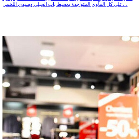
على كل المآوي المتواجدة بمحيط باب الجبلي وسيدي اللخمي…