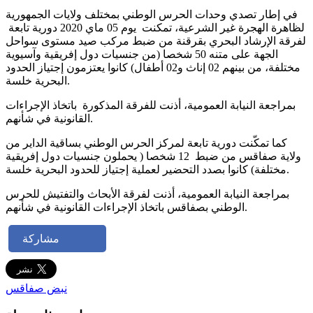
في إطار تصدي وحدات الحرس الوطني بمختلف ولايات الجمهورية
لظاهرة الهجرة غير الشرعية، تمكنت يوم 05 ماي 2020 دورية تابعة
لفرقة الإرشاد البحري بقرقنة من ضبط مركب صيد مستوى سواحل
الجهة على متنه 50 شخصا (من جنسيات دول إفريقية وآسيوية
مختلفة، من بينهم 02 إناث و02 أطفال) كانوا يعتزمون إجتياز الحدود
البحرية خلسة.
بمراجعة النيابة العمومية، أذنت للفرقة المذكورة باتخاذ الإجراءات
القانونية في شأنهم.
كما تمكّنت دورية تابعة لمركز الحرس الوطني بساقية الداير من
ولاية صفاقس من ضبط 12 شخصا ( يحملون جنسيات دول إفريقية
مختلفة) كانوا بصدد التحضير لعملية إجتياز للحدود البحرية خلسة.
بمراجعة النيابة العمومية، أذنت لفرقة الأبحاث والتفتيش للحرس
الوطني بصفاقس باتخاذ الإجراءات القانونية في شأنهم.
مشاركة
نبض صفاقس