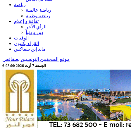
رياضة
رياضة عالمية
رياضة وطنية
ثقافة و إعلام
الرأي الآخر
دين و دنيا
الوفيات
القراء يكتبون
مايد إين سفاكس
موقع الصحفيين التونسيين بصفاقس
الجمعة 7 أوت 2026 6:03:02