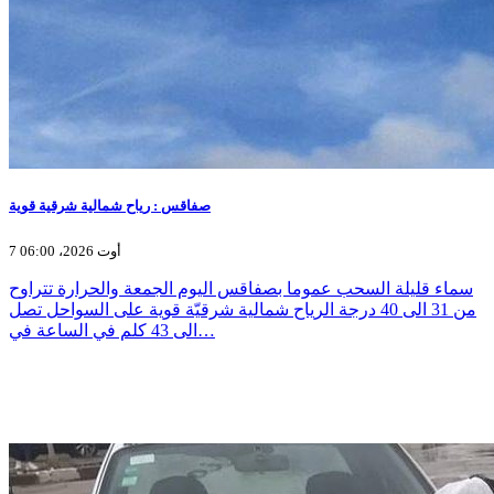
صفاقس : رياح شمالية شرقية قوية
7 أوت 2026، 06:00
سماء قليلة السحب عموما بصفاقس اليوم الجمعة والحرارة تتراوح
من 31 الى 40 درجة الرياح شمالية شرقيّة قوية على السواحل تصل
الى 43 كلم في الساعة في…