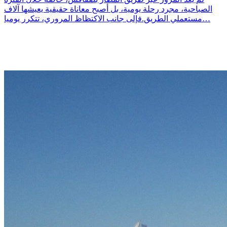
الصباحية، مجرد رحلة يومية، بل أصبح معاناة حقيقية يعيشها آلاف
مستعملي الطريق.فإلى جانب الاكتظاظ المروري، تتكرر يوميا…