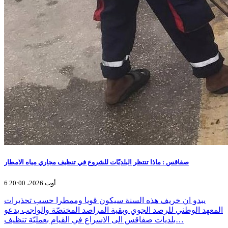
صفاقس : ماذا تنتظر البلديّات للشروع في تنظيف مجاري مياه الامطار
6 أوت 2026، 20:00
يبدو ان خريف هذه السنة سيكون قويا وممطرا حسب تحذيرات
المعهد الوطني للرصد الجوي وبقية المراصد المختصّة والواجب يدعو
بلديات صفاقس الى الاسراع في القيام بعمليّة تنظيف…