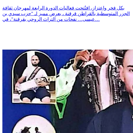
بكل فخر واعتزاز، افتُتحت فعاليات الدورة الرابعة لمهرجان ثقافة
الجزر المتوسطية بالقراطن قرقنة ، بعرض مميز لـ "حزب سيدي بن
عيسى… نفحات من التراث الروحي بقرقنة"، في…