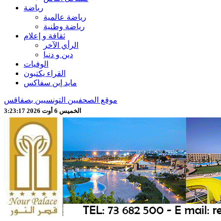
رياضة
رياضة عالمية
رياضة وطنية
ثقافة و إعلام
الرأي الآخر
دين و دنيا
الوفيات
القراء يكتبون
مايد إين سفاكس
موقع الصحفيين التونسيين بصفاقس
الخميس 6 أوت 2026 3:23:19