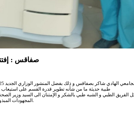
صفاقس : إفتتا
طبية حديثة ما من شأنه تطوير قدرة القسم على استيعاب ا
ل الفريق الطبي و الشبه طبي بالشكر و الإمتنان الى السيد وزير الصحة 
المجهودات المبذولة للنهوض بالقطاع و على الدعم اللامحدود للقسم المستحدث مؤخرا.