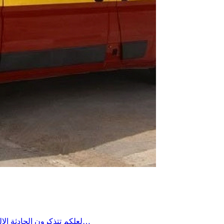
لعلكم تتذكرون الحادثة الاليمة التي جدت منذ مدة في معتمدية منزل شاكر من ولاية صفاقس حين غرق شاب في فستقية ماء وخيّم الحُزن آنذاك على المنطقة وطالب…