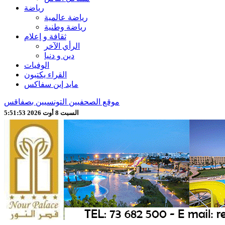
رياضة
رياضة عالمية
رياضة وطنية
ثقافة و إعلام
الرأي الآخر
دين و دنيا
الوفيات
القراء يكتبون
مايد إين سفاكس
موقع الصحفيين التونسيين بصفاقس
السبت 8 أوت 2026 5:51:55