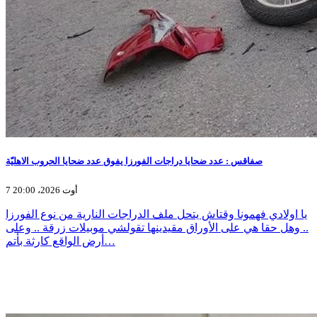
صفاقس : عدد ضحايا دراجات الفورزا يفوق عدد ضحايا الحروب الاهليّة
7 أوت 2026، 20:00
يا اولادي فهمونا وقتاش يتحل ملف الدراجات النارية من نوع الفورزا
.. وهل حقا هي على الأوراق مقيدينها تقولشي موبيلات زرقة .. وعلى
أرض الواقع كارثة بأتم…