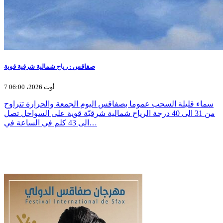
صفاقس : رياح شمالية شرقية قوية
7 أوت 2026، 06:00
سماء قليلة السحب عموما بصفاقس اليوم الجمعة والحرارة تتراوح
من 31 الى 40 درجة الرياح شمالية شرقيّة قوية على السواحل تصل
الى 43 كلم في الساعة في…