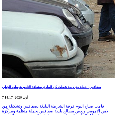
صفاقس : حملة مدروسة شملت كل المآوي بمنطقة الناصرية وباب الجبلي
7 أوت 2026، 14:17
قامت صباح اليوم فرقة الشرطة البلديّة بصفاقس وتشكيلة من
الامن الامومي وبعض مصالح بلدية صفاقس بحملة منظمة ومركّزة