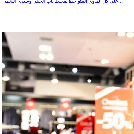
على كل المآوي المتواجدة بمحيط باب الجبلي وسيدي اللخمي…