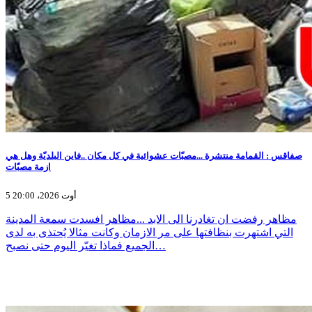
صفاقس : القمامة منتشرة ...مصبّات عشوائية في كل مكان ..فاين البلديّة وهل هي
ازمة مصبّات
5 أوت 2026، 20:00
مظاهر رفضت ان تغادرنا الى الابد ...مظاهر افسدت سمعة المدينة
التي اشتهرت بنظافتها على مر الازمان وكانت مثالا يُحتذى به لدى
الجميع فماذا تغيّر اليوم حتى نصبح…