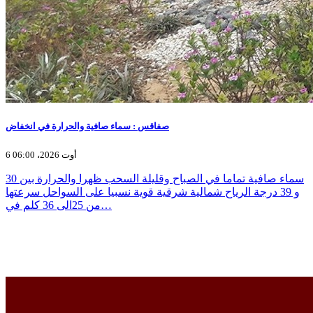
صفاقس : سماء صافية والحرارة في انخفاض
6 أوت 2026، 06:00
سماء صافية تماما في الصباح وقليلة السحب ظهرا والحرارة بين 30
و 39 درجة الرياح شمالية شرقية قوية نسبيا على السواحل سرعتها
من 25الى 36 كلم في…