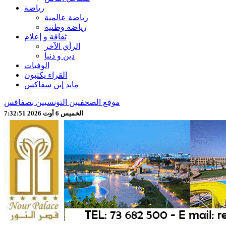
رياضة
رياضة عالمية
رياضة وطنية
ثقافة و إعلام
الرأي الآخر
دين و دنيا
الوفيات
القراء يكتبون
مايد إين سفاكس
موقع الصحفيين التونسيين بصفاقس
الخميس 6 أوت 2026 7:32:53