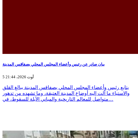
بيان صادر عن رئيس وأعضاء المجلس المحلي بصفاقس المدينة
5 أوت 2026، 21:44
يتابع رئيس وأعضاء المجلس المحلي بصفاقس المدينة ببالغ القلق
والاستياء ما آلت إليه أوضاع المدينة العتيقة، وما تشهده من تدهور
متواصل للمعالم التاريخية والمباني الآيلة للسقوط، في…