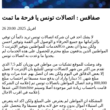
صفاقس : اتصالات تونس يا فرحة ما تمت
26 افريل 2025، 20:00
لا يشك احد في ان شركة اتصالات تونس تريد دائماً ان توفي
بإلتزاماتها مع جميع الحرفاء و الوصول الى القمة وتوفير احسن
الخدمات للمواطنين بتوفير الإنترنت 5Go ولكن يبدوا ان بعض
المواطنين الذين يدفعون مبلغ محترم للحصول على هذه الخدمات لم
يجدوا ما وعدت به اتصالات تونس.
وقد وصلت للموقع تشكيات من مواطن في بوزيان كلم 7,5 الذي
تقدم من اكثر من شهر لاتصالات تونس للتبليغ بان الإنترنت لا تعمل
إلا بعض الدقائق في اليوم ولكن بعد ان اتصل بهم عدة مرات ودفع
مبلغ شهر, 51 دينارا واراد ان يدفع سنة مسبقا تم احتساب مبلغ
800,000 وعند اتصال المواطن باتصالات تونس تم إعلامه ان الشركة
التي عندها franchise قامت باحتساب زيادة غير موجودة أصلا وسيتم
إعلامه في اقرب الاجال.
المشكلة ان المواطن لم يعترض على المبلغ ولكن اكد انه يتعرض
الى استيلاء أموال بدون وجه حق لانه يدفع مسبقا ولا يتحصل على