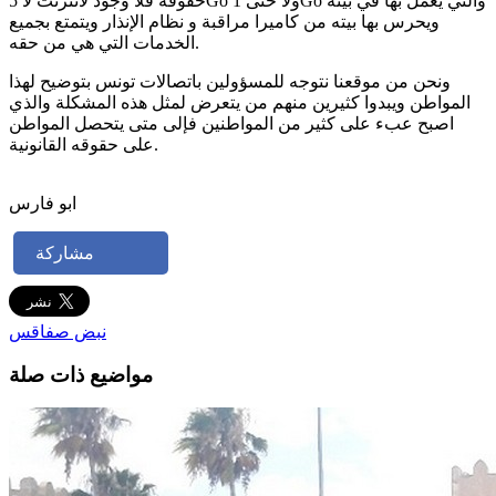
حقوقه فلا وجود لانترنت لا 5Go ولا حتى 1Go والتي يعمل بها في بيته
ويحرس بها بيته من كاميرا مراقبة و نظام الإنذار ويتمتع بجميع
الخدمات التي هي من حقه.
ونحن من موقعنا نتوجه للمسؤولين باتصالات تونس بتوضيح لهذا
المواطن ويبدوا كثيرين منهم من يتعرض لمثل هذه المشكلة والذي
اصبح عبء على كثير من المواطنين فإلى متى يتحصل المواطن
على حقوقه القانونية.
ابو فارس
مشاركة
نبض صفاقس
مواضيع ذات صلة