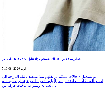
خطير بصفاقس : 8 حالات تسمّم جرّاء تناول اكلة خفيفة بباب بحر
5 أوت 2026، 19:09
تم تسجيل 8 حالات تسمّم تم نقلهم منذ منتصف ليلة البارحة الى
احدى المصحّات الخاصّة اين مازالوا يخضعون للمراقبة الى حدود هذه
الساعة وبسرعة تدخّلت فرقة من…