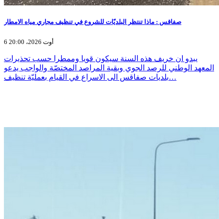
صفاقس : ماذا تنتظر البلديّات للشروع في تنظيف مجاري مياه الامطار
6 أوت 2026، 20:00
يبدو ان خريف هذه السنة سيكون قويا وممطرا حسب تحذيرات
المعهد الوطني للرصد الجوي وبقية المراصد المختصّة والواجب يدعو
بلديات صفاقس الى الاسراع في القيام بعمليّة تنظيف…