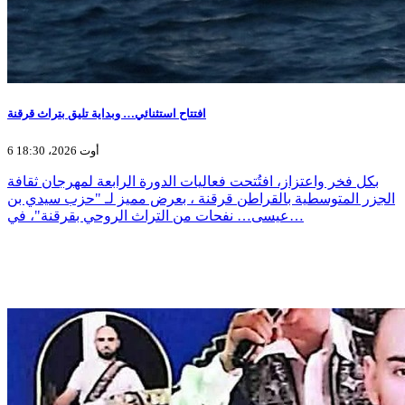
افتتاح استثنائي… وبداية تليق بتراث قرقنة
6 أوت 2026، 18:30
بكل فخر واعتزاز، افتُتحت فعاليات الدورة الرابعة لمهرجان ثقافة
الجزر المتوسطية بالقراطن قرقنة ، بعرض مميز لـ "حزب سيدي بن
عيسى… نفحات من التراث الروحي بقرقنة"، في…