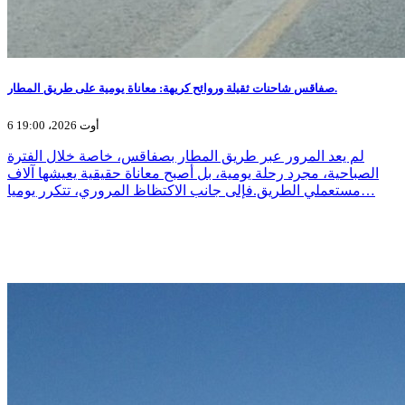
صفاقس شاحنات ثقيلة وروائح كريهة: معاناة يومية على طريق المطار.
6 أوت 2026، 19:00
لم يعد المرور عبر طريق المطار بصفاقس، خاصة خلال الفترة
الصباحية، مجرد رحلة يومية، بل أصبح معاناة حقيقية يعيشها آلاف
مستعملي الطريق.فإلى جانب الاكتظاظ المروري، تتكرر يوميا…