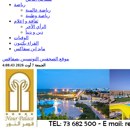
رياضة
رياضة عالمية
رياضة وطنية
ثقافة و إعلام
الرأي الآخر
دين و دنيا
الوفيات
القراء يكتبون
مايد إين سفاكس
موقع الصحفيين التونسيين بصفاقس
الجمعة 7 أوت 2026 4:08:45