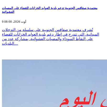
معتمدية صفاقس الجنوبية تدعم بلدية العوابد الخزانات للقضاء على المصبات
العشوائية
9 أوت 2026، 08:00
تُشرف معتمدية صفاقس الجنوبية على سلسلة من التدخلات
الميدانية، التي تندرج في إطار دعم بلدية العوابد الخزانات للقضاء
على النقاط السوداء والمصبات العشوائية، بمشاركة عدد من
البلديات…