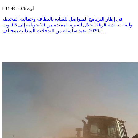
9 أوت 2026، 11:40
في إطار البرنامج المتواصل للعناية بالنظافة وجمالية المحيط،
واصلت بلدية قرقنة خلال الفترة الممتدة من 29 جويلية إلى 05 أوت
2026 تنفيذ سلسلة من التدخلات الميدانية بمختلف…