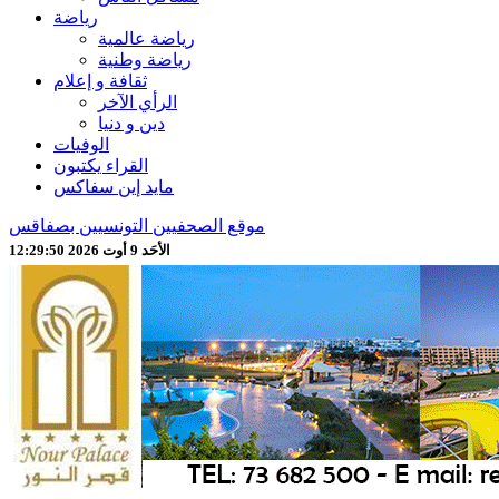
رياضة
رياضة عالمية
رياضة وطنية
ثقافة و إعلام
الرأي الآخر
دين و دنيا
الوفيات
القراء يكتبون
مايد إين سفاكس
موقع الصحفيين التونسيين بصفاقس
الأحَد 9 أوت 2026 12:29:52