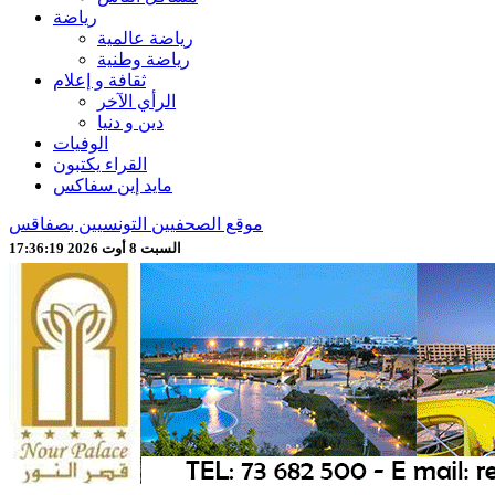
رياضة
رياضة عالمية
رياضة وطنية
ثقافة و إعلام
الرأي الآخر
دين و دنيا
الوفيات
القراء يكتبون
مايد إين سفاكس
موقع الصحفيين التونسيين بصفاقس
السبت 8 أوت 2026 17:36:22