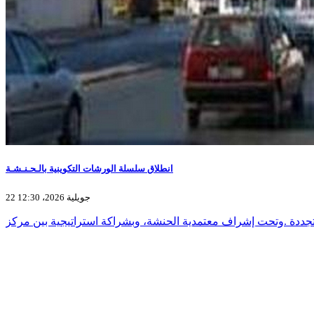
انطلاق سلسلة الورشات التكوينية بالـحـنـشـة
22 جويلية 2026، 12:30