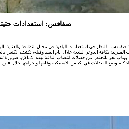
صفاقس: استعدادات حثيثة ل
لمنزلية بكافة الدوائر البلدية خلال ايام العيد وقبله، تكثيف الكنس ب