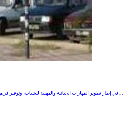
​في إطار تطوير المهارات الحياتية والمهنية للشباب، وتوفير فرص تكوين وتدريب نوعية تتماشى مع متطلبات سوق الشغل الشاملة والمتجددة .​وتحت إشراف معتمدية الحنشة، وبشراكة استراتيجية بين مركز…