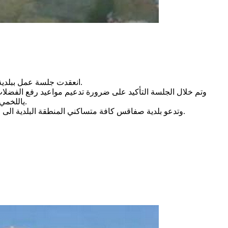
انعقدت جلسة عمل ببلدية صفاقس ، للنظر في استعدادات البلدية في مجال النظافة والعناية بالبيئة بمناسبة عيد الفطر المبارك بحضور إطارات وأعوان بلدية صفاقس.
وتم خلال الجلسة التأكيد على ضرورة تدعيم مواعيد رفع الفضلات ا
ياللخمي وبباب بحر للتخلص من فضلات انتصاب الباعة بهذه الاماكن، ضرورة تنظيف الطرقات الرئيسية والأحياء بالتنسيق مع متصرفي الدوائر البلدية.
وتدعو بلدية صفاقس كافة متساكني المنطقة البلدية الى احكام وضع الفضلات في اكياس بلاستيكية وغلقها واخراجها خلال فترة العيد في الاوقات المحددة لها وفق رزنامة منشورة على صفحة البلدية.