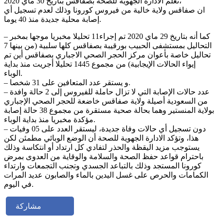
تعلم الادارة الجهوية للصحة بصفاقس بتاريخ 30 ماي 2020،
ان صفاقس ولاية خالية من فيروس كورونا وذلك لعدم تسجيل أي
إصابة محلية جديدة منذ 40 يوما.
– كما أنه بتاريخ 29 ماي 2020 تم إجراء11 تحليلا مخبريا موجها بمخبر
التحاليل بمستشفى الحبيب بورقيبة بصفاقس كلها سلبية (من بينها 7
تحاليل خاصة بأعوان مركز الحجر الصحي الاجباري بصفاقس أين تم
إيواء الحالات الإيجابية) من مجموع 1445 تحليلا أجريت منذ بداية
الوباء.
– و يستقر عدد المتعافين على 31 شخصا.
– عدد حالات الإصابة التي لا تزال حاملة للفيروس إلى 2 حالة وافدة
من السعودية أصيلة ولاية صفاقس خاضعة للحجر الصحي الإجباري
بولاية المنستير وهما بحالة صحية مستقرة من مجموع 38 حالة إصابة
مؤكدة مخبريا منذ بداية الوباء.
– دون تسجيل أي حالات وفاة جديدة، ليستقر العدد على 05 وفيات
هذا، وتؤكد الادارة الجهوية للصحة أن الوضع الوبائي مطمئن لكن
يستوجب مزيد اليقظة والحذر لتفادي كل ارتداد أو انتكاسة وذلك
باحترام قواعد حفظ الصحة والسلامة والوقاية من العدوى بمرض
كورونا المستجد وذلك بالتباعد الجسدي وتجنب التجمعات وارتداء
الكمامات والحرص على غسل اليدين بالماء والصابون عديد المرات
في اليوم.
مشاركة