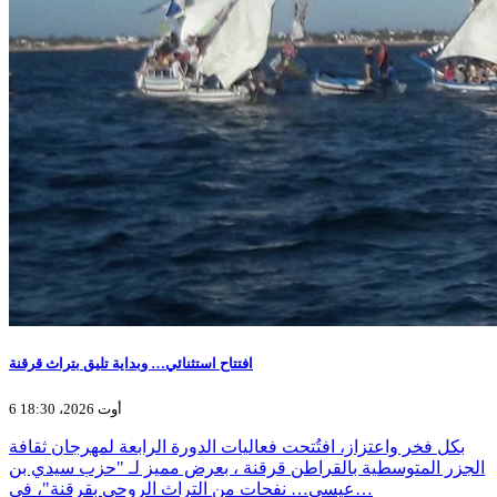
افتتاح استثنائي… وبداية تليق بتراث قرقنة
6 أوت 2026، 18:30
بكل فخر واعتزاز، افتُتحت فعاليات الدورة الرابعة لمهرجان ثقافة
الجزر المتوسطية بالقراطن قرقنة ، بعرض مميز لـ "حزب سيدي بن
عيسى… نفحات من التراث الروحي بقرقنة"، في…