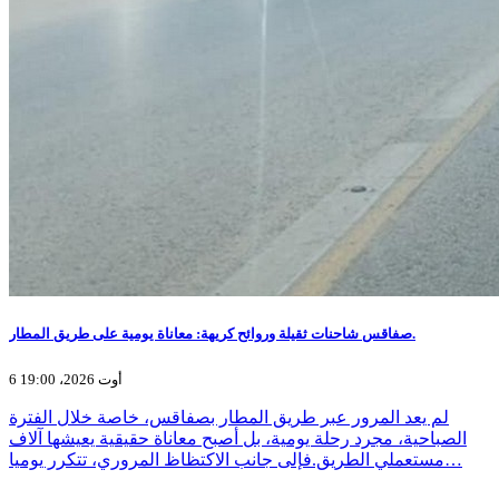
صفاقس شاحنات ثقيلة وروائح كريهة: معاناة يومية على طريق المطار.
6 أوت 2026، 19:00
لم يعد المرور عبر طريق المطار بصفاقس، خاصة خلال الفترة
الصباحية، مجرد رحلة يومية، بل أصبح معاناة حقيقية يعيشها آلاف
مستعملي الطريق.فإلى جانب الاكتظاظ المروري، تتكرر يوميا…