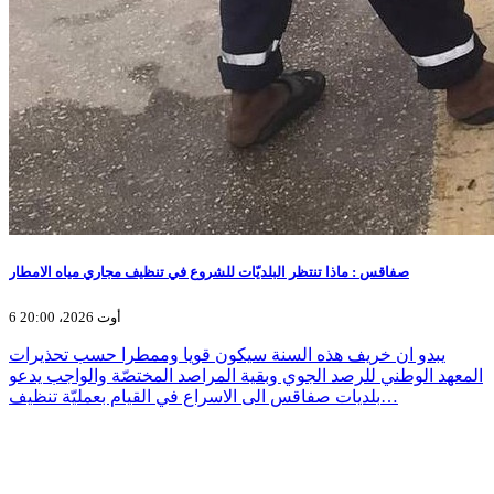
صفاقس : ماذا تنتظر البلديّات للشروع في تنظيف مجاري مياه الامطار
6 أوت 2026، 20:00
يبدو ان خريف هذه السنة سيكون قويا وممطرا حسب تحذيرات
المعهد الوطني للرصد الجوي وبقية المراصد المختصّة والواجب يدعو
بلديات صفاقس الى الاسراع في القيام بعمليّة تنظيف…