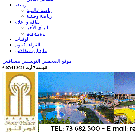
رياضة
رياضة عالمية
رياضة وطنية
ثقافة و إعلام
الرأي الآخر
دين و دنيا
الوفيات
القراء يكتبون
مايد إين سفاكس
موقع الصحفيين التونسيين بصفاقس
الجمعة 7 أوت 2026 6:07:46