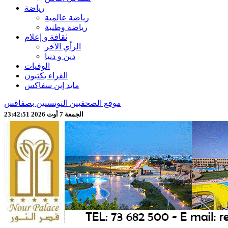
رياضة
رياضة عالمية
رياضة وطنية
ثقافة و إعلام
الرأي الآخر
دين و دنيا
الوفيات
القراء يكتبون
مايد إين سفاكس
موقع الصحفيين التونسيين بصفاقس
الجمعة 7 أوت 2026 23:42:52