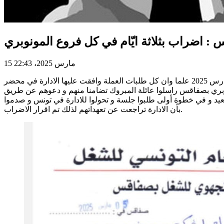
: اضراب بثلاثة ايّام في كل فروع المونوبري
15 مارس 2025، 22:43
وجّه الاتحاد الجهوي للشغل بصفاقس برقيّة اعلام بالاضراب في كامل فروع الفضاء التجاري مونوبري بصفاقس وذلك ايام 28 و 29 و 30 مارس 2025 علما وان كل طلبات العملة وافقت عليها الادارة في محضر
ابة عمال المونوبري بصفاقس راسلوا عائلة المبروك تضامنا منهم و دعوهم عن طريق
تصعيد و في خطوة أولى طلبوا جلسة و تحولوا للادارة في تونس و صدموا
بأن الادارة تراجعت عن تعهداتهم لذلك تم اقرار الاضراب.