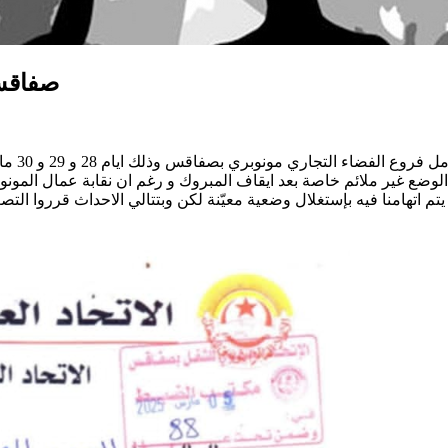
صفاقس 
عيلها المرّة الاولى بحجة الوضع غير ملائم خاصة بعد ايقاف المبروك و رغم ان نق
يتم اتهامنا فيه بإستغلال وضعية معيّنة لكن وبتتالي الاحداث قرروا ال