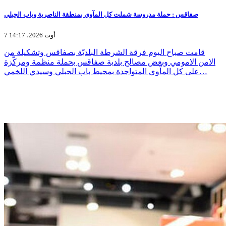
صفاقس : حملة مدروسة شملت كل المآوي بمنطقة الناصرية وباب الجبلي
7 أوت 2026، 14:17
قامت صباح اليوم فرقة الشرطة البلديّة بصفاقس وتشكيلة من
الامن الامومي وبعض مصالح بلدية صفاقس بحملة منظمة ومركّزة
على كل المآوي المتواجدة بمحيط باب الجبلي وسيدي اللخمي…