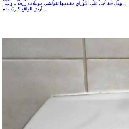
.. وهل حقا هي على الأوراق مقيدينها تقولشي موبيلات زرقة .. وعلى
أرض الواقع كارثة بأتم…