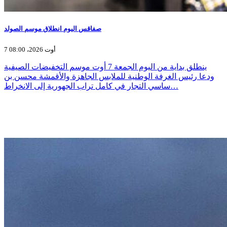
صفاقس اليوم انطلاق موسم الصولد
7 أوت 2026، 08:00
ينطلق بداية من اليوم الجمعة 7 أوت موسم التخفيضات الصيفية
ودعا رئيس الغرفة الوطنية للملابس الجاهزة والأقمشة محسن بن
ساسي التجار في كامل تراب الجهورية إلى الانخراط…