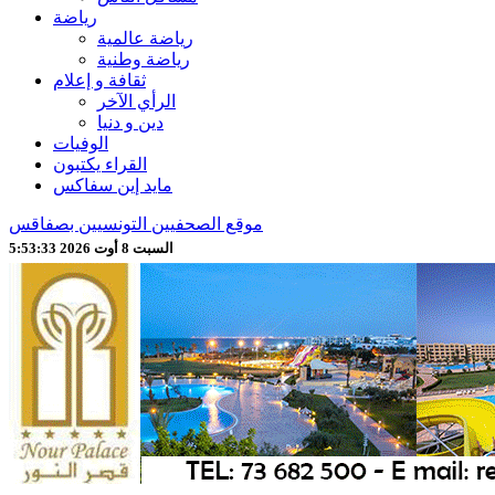
رياضة
رياضة عالمية
رياضة وطنية
ثقافة و إعلام
الرأي الآخر
دين و دنيا
الوفيات
القراء يكتبون
مايد إين سفاكس
موقع الصحفيين التونسيين بصفاقس
السبت 8 أوت 2026 5:53:35