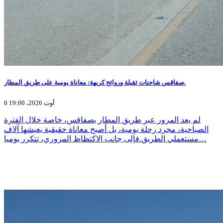
صفاقس شاحنات ثقيلة وروائح كريهة: معاناة يومية على طريق المطار.
6 أوت 2026، 19:00
لم يعد المرور عبر طريق المطار بصفاقس، خاصة خلال الفترة
الصباحية، مجرد رحلة يومية، بل أصبح معاناة حقيقية يعيشها آلاف
مستعملي الطريق.فإلى جانب الاكتظاظ المروري، تتكرر يوميا…