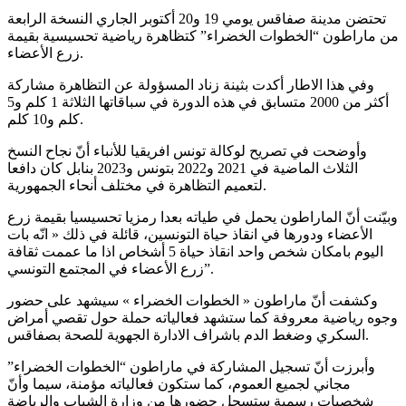
تحتضن مدينة صفاقس يومي 19 و20 أكتوبر الجاري النسخة الرابعة
من ماراطون “الخطوات الخضراء” كتظاهرة رياضية تحسيسية بقيمة
زرع الأعضاء.
وفي هذا الاطار أكدت بثينة زناد المسؤولة عن التظاهرة مشاركة
أكثر من 2000 متسابق في هذه الدورة في سباقاتها الثلاثة 1 كلم و5
كلم و10 كلم.
وأوضحت في تصريح لوكالة تونس افريقيا للأنباء أنّ نجاح النسخ
الثلاث الماضية في 2021 و2022 بتونس و2023 بنابل كان دافعا
لتعميم التظاهرة في مختلف أنحاء الجمهورية.
وبيّنت أنّ الماراطون يحمل في طياته بعدا رمزيا تحسيسيا بقيمة زرع
الأعضاء ودورها في انقاذ حياة التونسين، قائلة في ذلك « انّه بات
اليوم بامكان شخص واحد انقاذ حياة 5 أشخاص اذا ما عممت ثقافة
زرع الأعضاء في المجتمع التونسي”.
وكشفت أنّ ماراطون « الخطوات الخضراء » سيشهد على حضور
وجوه رياضية معروفة كما ستشهد فعالياته حملة حول تقصي أمراض
السكري وضغط الدم باشراف الادارة الجهوية للصحة بصفاقس.
وأبرزت أنّ تسجيل المشاركة في ماراطون “الخطوات الخضراء”
مجاني لجميع العموم، كما ستكون فعالياته مؤمنة، سيما وأنّ
شخصيات رسمية ستسجل حضورها من وزارة الشباب والرياضة