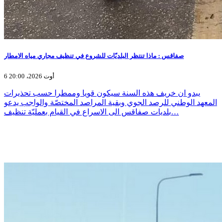
صفاقس : ماذا تنتظر البلديّات للشروع في تنظيف مجاري مياه الامطار
6 أوت 2026، 20:00
يبدو ان خريف هذه السنة سيكون قويا وممطرا حسب تحذيرات
المعهد الوطني للرصد الجوي وبقية المراصد المختصّة والواجب يدعو
بلديات صفاقس الى الاسراع في القيام بعمليّة تنظيف…