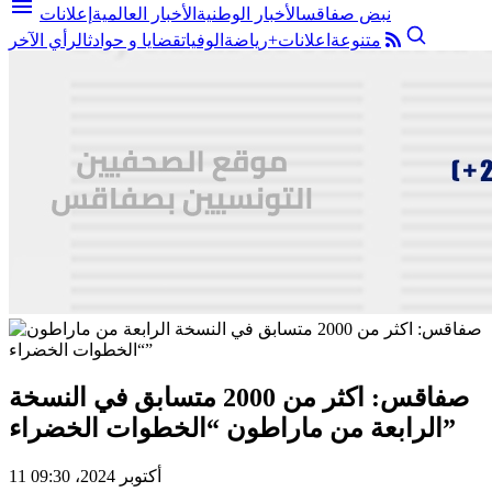
menu
نبض صفاقس
الأخبار الوطنية
الأخبار العالمية
إعلانات
متنوعة
اعلانات+
رياضة
الوفيات
قضايا و حوادث
الرأي الآخر
صفاقس: اكثر من 2000 متسابق في النسخة
الرابعة من ماراطون “الخطوات الخضراء”
11 أكتوبر 2024، 09:30