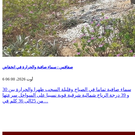
صفاقس : سماء صافية والحرارة في انخفاض
6 أوت 2026، 06:00
سماء صافية تماما في الصباح وقليلة السحب ظهرا والحرارة بين 30
و 39 درجة الرياح شمالية شرقية قوية نسبيا على السواحل سرعتها
من 25الى 36 كلم في…