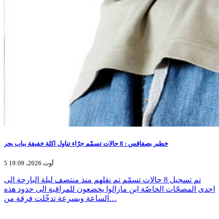
خطير بصفاقس : 8 حالات تسمّم جرّاء تناول اكلة خفيفة بباب بحر
5 أوت 2026، 19:09
تم تسجيل 8 حالات تسمّم تم نقلهم منذ منتصف ليلة البارحة الى
احدى المصحّات الخاصّة اين مازالوا يخضعون للمراقبة الى حدود هذه
الساعة وبسرعة تدخّلت فرقة من…