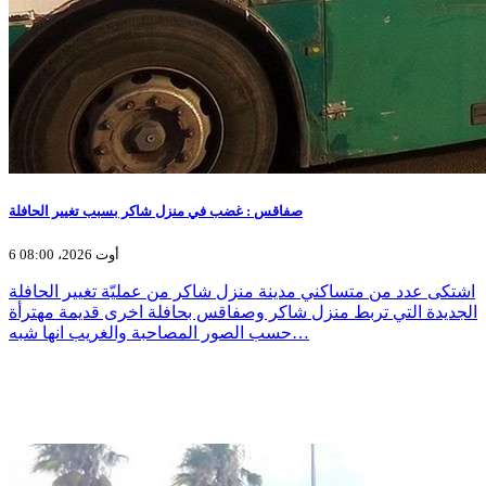
صفاقس : غضب في منزل شاكر بسبب تغيير الحافلة
6 أوت 2026، 08:00
اشتكى عدد من متساكني مدينة منزل شاكر من عمليّة تغيير الحافلة
الجديدة التي تربط منزل شاكر وصفاقس بحافلة اخرى قديمة مهترأة
حسب الصور المصاحبة والغريب انها شبه…