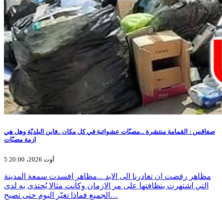
صفاقس : القمامة منتشرة ...مصبّات عشوائية في كل مكان ..فاين البلديّة وهل هي
ازمة مصبّات
5 أوت 2026، 20:00
مظاهر رفضت ان تغادرنا الى الابد ...مظاهر افسدت سمعة المدينة
التي اشتهرت بنظافتها على مر الازمان وكانت مثالا يُحتذى به لدى
الجميع فماذا تغيّر اليوم حتى نصبح…