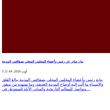
بيان صادر عن رئيس وأعضاء المجلس المحلي بصفاقس المدينة
5 أوت 2026، 21:44
يتابع رئيس وأعضاء المجلس المحلي بصفاقس المدينة ببالغ القلق
والاستياء ما آلت إليه أوضاع المدينة العتيقة، وما تشهده من تدهور
متواصل للمعالم التاريخية والمباني الآيلة للسقوط، في…