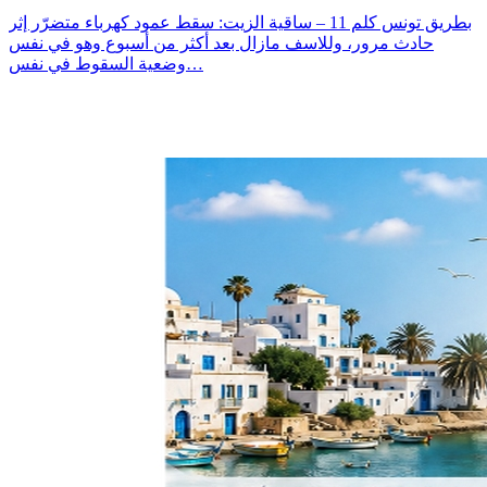
بطريق تونس كلم 11 – ساقية الزيت: سقط عمود كهرباء متضرّر إثر
حادث مرور، وللاسف مازال بعد أكثر من أسبوع وهو في نفس
وضعية السقوط في نفس…