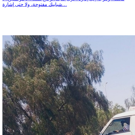
شبابيك مفتوحة، ولا حتى إشارة…