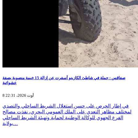
صفاقس : حملة في شاطئ الكازينو أسفرت عن إزالة 15 خيمة منصوبة بصفة
عشوائية
8 أوت 2026، 22:31
في إطار الحرص على حسن استغلال الشريط الساحلي والتصدي
لمختلف مظاهر التعدي على الملك العمومي البحري، نفذت مصالح
الفرع الجهوي للوكالة الوطنية لحماية وتهيئة الشريط الساحلي
بولاية…