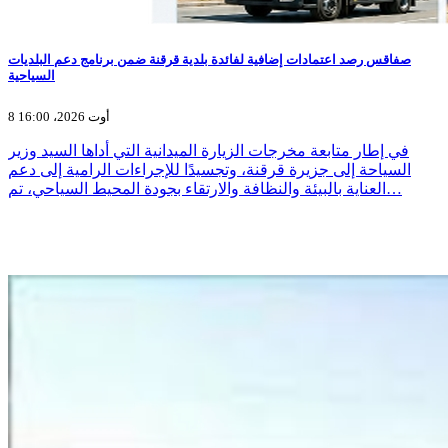
صفاقس رصد اعتمادات إضافية لفائدة بلدية قرقنة ضمن برنامج دعم البلديات
السياحية
8 أوت 2026، 16:00
في إطار متابعة مخرجات الزيارة الميدانية التي أداها السيد وزير
السياحة إلى جزيرة قرقنة، وتجسيدًا للإجراءات الرامية إلى دعم
العناية بالبيئة والنظافة والارتقاء بجودة المحيط السياحي، تم…