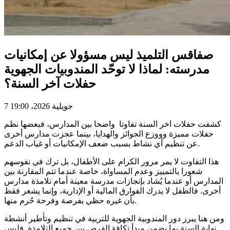
صفاقس التلميذ ليس مسؤولا عن إمكانيات
مدرسته: لماذا لا توحّد المندوبيات الجهوية
حفلات آخر السنة؟
7 جويلية 2026، 19:00
كشفت حفلات اخر السنة تفاوتا واضحا بين المدارس، فبعضها نظم
حفلات مميزة وووزع الجوائز والهدايا، بينما عجزت مدارس أخرى
عن تنظيم أي نشاط بسبب ضعف الإمكانيات أو غياب الدعم.
هذا التفاوت لا يمر مرور الكرام على الأطفال، بل ترك في نفوسهم
شعورا بالتمييز وعدم المساواة، خاصة عندما تتم المقارنة بين
المدارس أو عندما يُشاد بإنجازات مدرسة معينة أمام تلامذة مدارس
أخرى. فالطفل لا يدرك الفوارق المالية أو الإدارية، وإنما يشعر فقط
بأن غيره حظي بفرصة وفرحة حُرم منها.
ومن هنا يبرز دور المندوبية الجهوية للتربية في تنظيم وتأطير أنشطة
نهاية السنة بما يضمن مبدأ تكافؤ الفرص بين جميع التلامذة. فليس