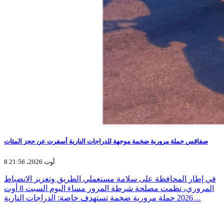
صفاقس حملة مرورية ضخمة موجهة للدراجات النارية أسفرت عن حجز المئات
8 أوت 2026، 21:56
في إطار المحافظة على سلامة مستعملي الطريق وتعزيز الانضباط
المروري، نظمت مصلحة شرطة المرور مساء اليوم السبت 8 أوت
2026 حملة مرورية ضخمة تستهدف خاصة: الدراجات النارية…