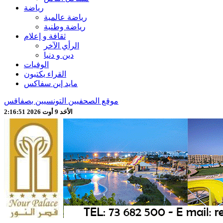
رياضة
رياضة عالمية
رياضة وطنية
ثقافة و إعلام
الرأي الآخر
دين و دنيا
الوفيات
القراء يكتبون
مايد إين سفاكس
موقع الصحفيين التونسيين بصفاقس
الأحَد 9 أوت 2026 2:16:53