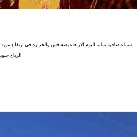
سماء صافية تماما اليوم الاربعاء بصفاقس والحرارة في ارتفاع من 35 الى 39 درجة بينما تبقى في حدود 28 و31 درجة في قرقنة والصخيرة
الرياح جنوبية