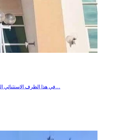
في هذا الظرف الاستثنائي الناجم عن ذروة استهلاك الكهرباء ومع انقطاع التيار الكهربائي عن عدد من عمادات بئر علي بن خليفة، تعلم إدارة المستشفى الجهوي ببئر علي…