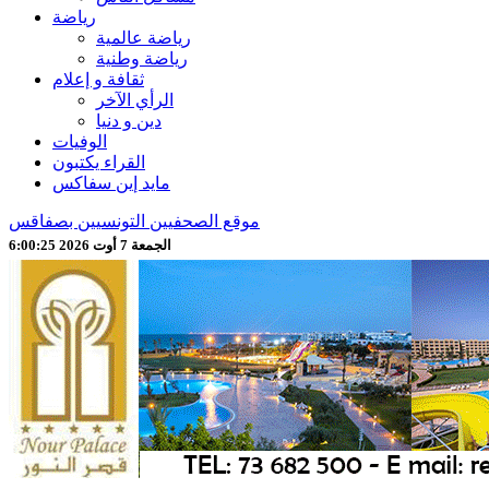
رياضة
رياضة عالمية
رياضة وطنية
ثقافة و إعلام
الرأي الآخر
دين و دنيا
الوفيات
القراء يكتبون
مايد إين سفاكس
موقع الصحفيين التونسيين بصفاقس
الجمعة 7 أوت 2026 6:00:27