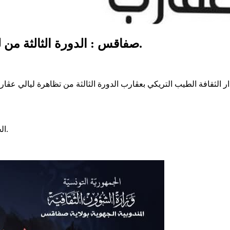
صفاقس : الدورة الثالثة من ليالي عقارب الرمضانية أيام 19-20 و 21 مارس.
الخميس 20مارس ، سهرة موسيقية شعرية بإمضاء الفنان نبراس شمام.