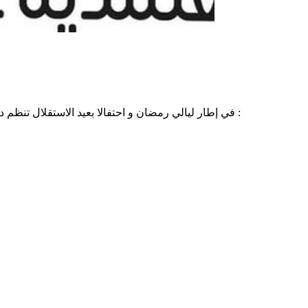
في إطار ليالي رمضان و احتفالا بعيد الاستقلال تنظم دار الثقافة الطيب التريكي بعڨارب الدورة الثالثة من تظاهرة ليالي عڨارب الرمضانية و ذلك أيام 19-20 و 21 مارس 2025. وفقا للبرنامج التالي :