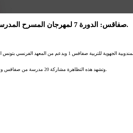
صفاقس: الدورة 7 لمهرجان المسرح المدرسي الناطق باللغة الفرنسية بدار الثقافة عقارب.
تنظم جمعية مهرجان المحرس المدرسي بالشراكة مع المندوبية الجهوية 
وتشهد هذه التظاهرة مشاركة 20 مدرسة من صفاقس وقابس يقدم خلالها أكثر من 200 تلميذ عروضا مسرحية باللغة الفرنسية.