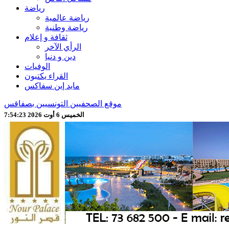
رياضة
رياضة عالمية
رياضة وطنية
ثقافة و إعلام
الرأي الآخر
دين و دنيا
الوفيات
القراء يكتبون
مايد إين سفاكس
موقع الصحفيين التونسيين بصفاقس
الخميس 6 أوت 2026 7:54:25