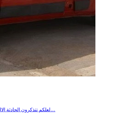
لعلكم تتذكرون الحادثة الاليمة التي جدت منذ مدة في معتمدية منزل شاكر من ولاية صفاقس حين غرق شاب في فستقية ماء وخيّم الحُزن آنذاك على المنطقة وطالب…