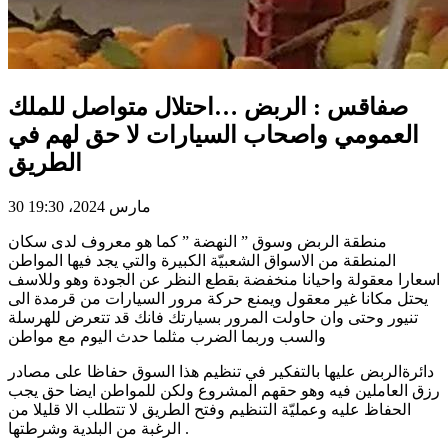
صفاقس : الربض …احتلال متواصل للملك
العمومي واصحاب السيارات لا حق لهم في
الطريق
30 مارس 2024، 19:30
منطقة الربض وسوق ” النهضة ” كما هو معروف لدى سكان
المنطقة من الاسواق الشعبيّة الكبيرة والتي يجد فيها المواطن
اسعارا معقولة واحيانا منخفضة بقطع النظر عن الجودة وهو وللاسف
يحتل مكانا غير معقول ويمنع حركة مرور السيارات من قرمدة الى
تنيور وحتى وان حاولت المرور بسيارتك فانك قد تتعرض للهرسلة
والسب وربما الضرب مثلما حدث اليوم مع مواطن
دائرةالربض عليها بالتفكير في تنظيم هذا السوق حفاظا على مصادر
رزق العاملين فيه وهو حقهم المشروع ولكن للمواطن ايضا حق يجب
الحفاظ عليه وعمليّة التنظيم وفتح الطريق لا تتطلب الا قليلا من
الرغبة من البلدية وشرطتها .