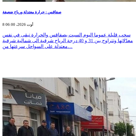
صفاقس : حرارة معتدلة ورياح ضعيفة
8 أوت 2026، 06:00
سحب قليلة عموما اليوم السبت بصفاقس والحرارة تبقى في نفس
معدّلاتها وتتراوح بين 31 و 40 درجة الرياح شرقية الى شمالية شرقية
معتدلة على السواحل سرعتها من…