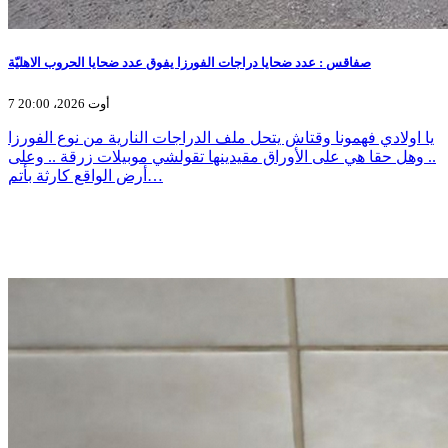
صفاقس : عدد ضحايا دراجات الفورزا يفوق عدد ضحايا الحروب الاهليّة
7 أوت 2026، 20:00
يا اولادي فهمونا وقتاش يتحل ملف الدراجات النارية من نوع الفورزا
.. وهل حقا هي على الأوراق مقيدينها تقولشي موبيلات زرقة .. وعلى
أرض الواقع كارثة بأتم…