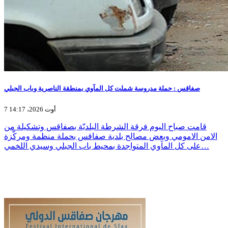
صفاقس : حملة مدروسة شملت كل المآوي بمنطقة الناصرية وباب الجبلي
7 أوت 2026، 14:17
قامت صباح اليوم فرقة الشرطة البلديّة بصفاقس وتشكيلة من
الامن الامومي وبعض مصالح بلدية صفاقس بحملة منظمة ومركّزة
على كل المآوي المتواجدة بمحيط باب الجبلي وسيدي اللخمي…