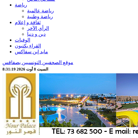
رياضة
رياضة عالمية
رياضة وطنية
ثقافة و إعلام
الرأي الآخر
دين و دنيا
الوفيات
القراء يكتبون
مايد إين سفاكس
موقع الصحفيين التونسيين بصفاقس
السبت 8 أوت 2026 8:31:21