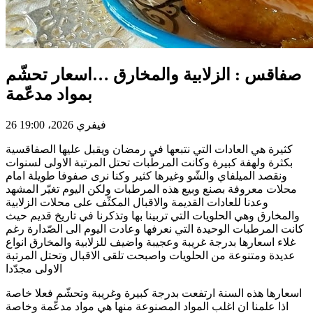
صفاقس : الزلابية والمخارق …اسعار تحشّم
بمواد مدعّمة
26 فيفري 2026، 19:00
كثيرة هي العادات التي نتبعها في رمضان ويقبل عليها الصفاقسية
بكثرة ولهفة كبيرة وكانت المرطّبات تحتل المرتبة الاولى لسنوات
ونقصد الميلفاي والشّو وغيرها كثير وكنا نرى صفوفا طويلة امام
محلات معروفة بصنع وبيع هذه المرطبات ولكن اليوم تغيّر المشهد
وعدنا للعادات القديمة والاقبال المكثّف على محلات الزلابية
والمخارق وهي الحلويات التي تربينا بها وتذكرنا في تاريخ قديم حيث
كانت المرطبات الوحيدة التي نعرفها وعادت اليوم الى الصّدارة رغم
غلاء اسعارها بدرجة غريبة وعجيبة واضيف للزلابية والمخارق انواع
عديدة ومتنوعة من الحلويات واصبحت تلقى الاقبال وتحتل المرتبة
الاولى مجدّدا
اسعارها هذه السنة ارتفعت بدرجة كبيرة وغريبة وتحشّم فعلا خاصة
اذا علمنا ان اغلب المواد المصنوعة منها هي مواد مدعّمة وخاصة