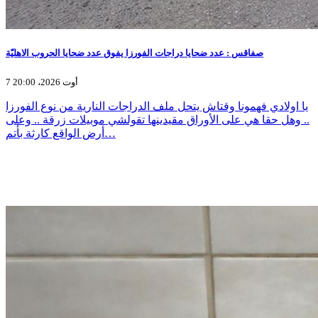
صفاقس : عدد ضحايا دراجات الفورزا يفوق عدد ضحايا الحروب الاهليّة
7 أوت 2026، 20:00
يا اولادي فهمونا وقتاش يتحل ملف الدراجات النارية من نوع الفورزا
.. وهل حقا هي على الأوراق مقيدينها تقولشي موبيلات زرقة .. وعلى
أرض الواقع كارثة بأتم…