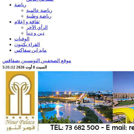
رياضة
رياضة عالمية
رياضة وطنية
ثقافة و إعلام
الرأي الآخر
دين و دنيا
الوفيات
القراء يكتبون
مايد إين سفاكس
موقع الصحفيين التونسيين بصفاقس
السبت 8 أوت 2026 5:31:14