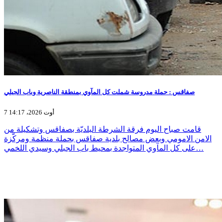
صفاقس : حملة مدروسة شملت كل المآوي بمنطقة الناصرية وباب الجبلي
7 أوت 2026، 14:17
قامت صباح اليوم فرقة الشرطة البلديّة بصفاقس وتشكيلة من
الامن الامومي وبعض مصالح بلدية صفاقس بحملة منظمة ومركّزة
على كل المآوي المتواجدة بمحيط باب الجبلي وسيدي اللخمي…