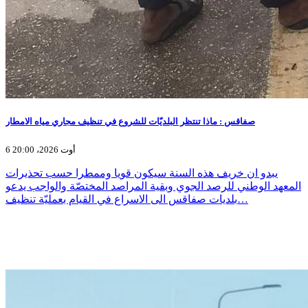
صفاقس : ماذا تنتظر البلديّات للشروع في تنظيف مجاري مياه الامطار
6 أوت 2026، 20:00
يبدو ان خريف هذه السنة سيكون قويا وممطرا حسب تحذيرات
المعهد الوطني للرصد الجوي وبقية المراصد المختصّة والواجب يدعو
بلديات صفاقس الى الاسراع في القيام بعمليّة تنظيف…