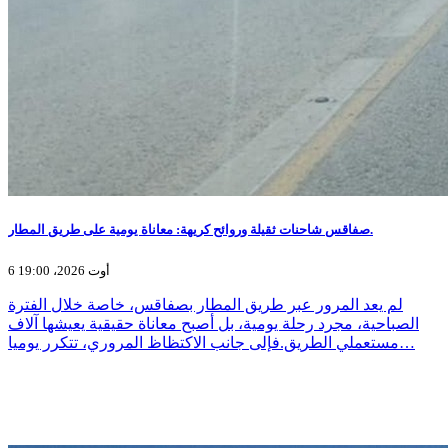
صفاقس شاحنات ثقيلة وروائح كريهة: معاناة يومية على طريق المطار.
6 أوت 2026، 19:00
لم يعد المرور عبر طريق المطار بصفاقس، خاصة خلال الفترة
الصباحية، مجرد رحلة يومية، بل أصبح معاناة حقيقية يعيشها آلاف
مستعملي الطريق.فإلى جانب الاكتظاظ المروري، تتكرر يوميا…