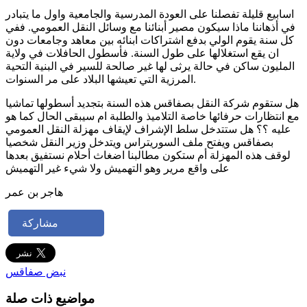
اسابيع قليلة تفصلنا على العودة المدرسية والجامعية واول ما يتبادر
في أذهاننا ماذا سيكون مصير أبنائنا مع وسائل النقل العمومي. ففي
كل سنة يقوم الولي بدفع اشتراكات ابنائه بين معاهد وجامعات دون
ان يقع استغلالها على طول السنة. فأسطول الحافلات في ولاية
المليون ساكن في حالة يرثى لها غير صالحة للسير في البنية التحية
المرزية التي تعيشها البلاد على مر السنوات.
هل ستقوم شركة النقل بصفاقس هذه السنة بتجديد أسطولها تماشيا
مع انتظارات حرفائها خاصة التلاميذ والطلبة ام سيبقى الحال كما هو
عليه ؟؟ هل ستتدخل سلط الإشراف لإيقاف مهزلة النقل العمومي
بصفاقس ويفتح ملف السوريتراس ويتدخل وزير النقل شخصيا
لوقف هذه المهزلة أم ستكون مطالبنا اضغاث أحلام نستفيق بعدها
على واقع مرير وهو التهميش ولا شيء غير التهميش
هاجر بن عمر
مشاركة
نبض صفاقس
مواضيع ذات صلة