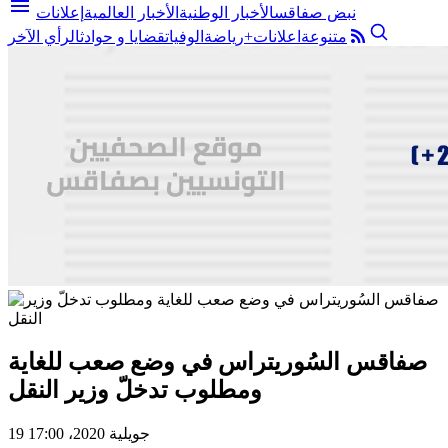
menu
نبض صفاقس
الأخبار الوطنية
الأخبار العالمية
إعلانات
متنوعة
اعلانات+
رياضة
الوفيات
قضايا و حوادث
الرأي الآخر
صفاقس السُوريتراس في وضع صعب للغاية
ومطلوب تدخلّ وزير النقل
19 جويلية 2020، 17:00