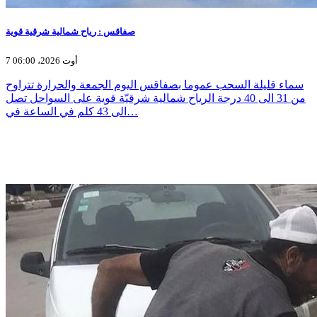
صفاقس : رياح شمالية شرقية قوية
7 أوت 2026، 06:00
سماء قليلة السحب عموما بصفاقس اليوم الجمعة والحرارة تتراوح
من 31 الى 40 درجة الرياح شمالية شرقيّة قوية على السواحل تصل
الى 43 كلم في الساعة في…