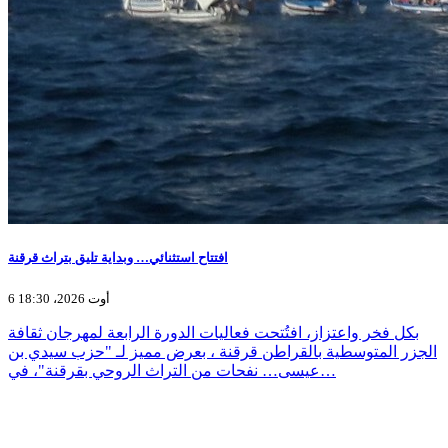
افتتاح استثنائي… وبداية تليق بتراث قرقنة
6 أوت 2026، 18:30
بكل فخر واعتزاز، افتُتحت فعاليات الدورة الرابعة لمهرجان ثقافة
الجزر المتوسطية بالقراطن قرقنة ، بعرض مميز لـ "حزب سيدي بن
عيسى… نفحات من التراث الروحي بقرقنة"، في…