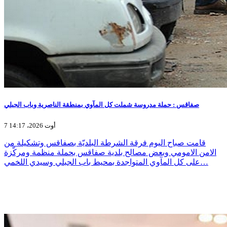
صفاقس : حملة مدروسة شملت كل المآوي بمنطقة الناصرية وباب الجبلي
7 أوت 2026، 14:17
قامت صباح اليوم فرقة الشرطة البلديّة بصفاقس وتشكيلة من
الامن الامومي وبعض مصالح بلدية صفاقس بحملة منظمة ومركّزة
على كل المآوي المتواجدة بمحيط باب الجبلي وسيدي اللخمي…