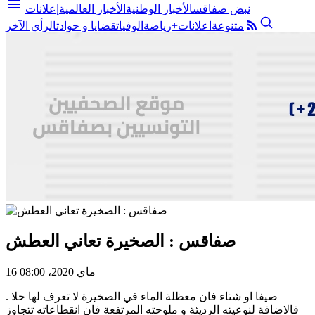
menu
نبض صفاقس
الأخبار الوطنية
الأخبار العالمية
إعلانات
متنوعة
اعلانات+
رياضة
الوفيات
قضايا و حوادث
الرأي الآخر
صفاقس : الصخيرة تعاني العطش
16 ماي 2020، 08:00
صيفا او شتاء فان معظلة الماء في الصخيرة لا تعرف لها حلا .
فالاضافة لنوعيته الرديئة و ملوحته المرتفعة فان انقطاعاته تتجاوز