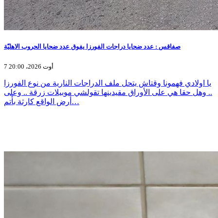
صفاقس : عدد ضحايا دراجات الفورزا يفوق عدد ضحايا الحروب الاهليّة
7 أوت 2026، 20:00
يا اولادي فهمونا وقتاش يتحل ملف الدراجات النارية من نوع الفورزا
.. وهل حقا هي على الأوراق مقيدينها تقولشي موبيلات زرقة .. وعلى
أرض الواقع كارثة بأتم…