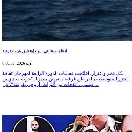
افتتاح استثنائي… وبداية تليق بتراث قرقنة
6 أوت 2026، 18:30
بكل فخر واعتزاز، افتُتحت فعاليات الدورة الرابعة لمهرجان ثقافة
الجزر المتوسطية بالقراطن قرقنة ، بعرض مميز لـ "حزب سيدي بن
عيسى… نفحات من التراث الروحي بقرقنة"، في…