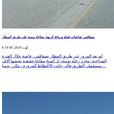
صفاقس شاحنات ثقيلة وروائح كريهة: معاناة يومية على طريق المطار.
6 أوت 2026، 19:00
لم يعد المرور عبر طريق المطار بصفاقس، خاصة خلال الفترة
الصباحية، مجرد رحلة يومية، بل أصبح معاناة حقيقية يعيشها آلاف
مستعملي الطريق.فإلى جانب الاكتظاظ المروري، تتكرر يوميا…