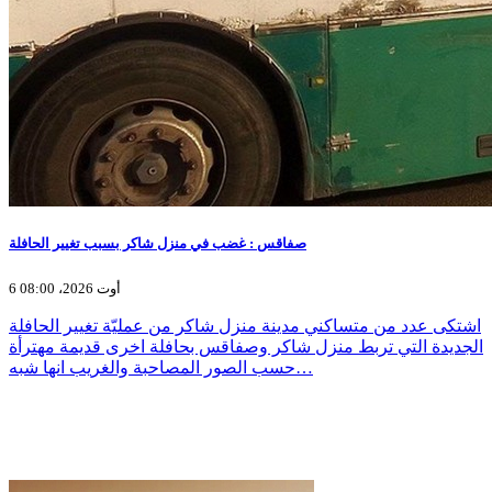
صفاقس : غضب في منزل شاكر بسبب تغيير الحافلة
6 أوت 2026، 08:00
اشتكى عدد من متساكني مدينة منزل شاكر من عمليّة تغيير الحافلة
الجديدة التي تربط منزل شاكر وصفاقس بحافلة اخرى قديمة مهترأة
حسب الصور المصاحبة والغريب انها شبه…