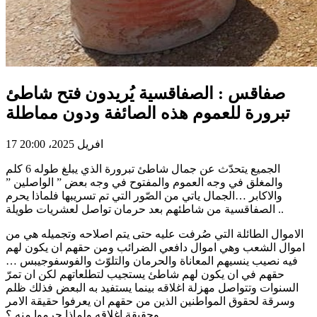
صفاقس : الصفاقسية يُريدون فتح شاطئ
تبرورة للعموم هذه الصائفة ودون مماطلة
17 افريل 2025، 20:00
الجميع يتحدّث عن جمال شاطئ تبرورة الذي يبلغ طوله 6 كلم
والمغلق في وجه العموم والمفتوح في وجه بعض ” الواصلين ”
والاكابر …الجمال ياتي من الصّور التي تم تسريبها فلماذا يحرم
الصفاقسية من شاطئهم بعد حرمان تواصل لعشريات طويلة ..
الاموال الطائلة التي صُرفت عليه حتى يتم اصلاحه وتجميله هي من
اموال الشعب وهي اموال دافعي الضرائب ومن حقهم ان يكون لهم
فيه نصيب ينسيهم المعاناة والحرمان والتلوّث والفوسفوجيبس …
حقهم في ان يكون لهم شاطئ يستجيب لتطلعاتهم لكن ان تمرّ
السنوات وتتواصل مهزلة اغلاقه بينما يستفيد به البعض فذلك ظلم
وسرقة لحقوق المواطنين الذين من حقهم ان يعرفوا حقيقة الامر
وحقيقة اغلاقه ولماذا حرموا منه ؟