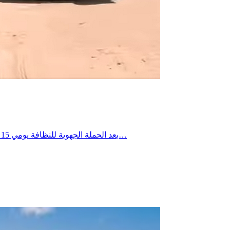
بعد الحملة الجهوية للنظافة يومي 15 و16 جويلية 2026، تواصلت التدخلات الميدانية يومي 18 و19 جويلية 2026 ببلدية العوابد الخزانات، حيث شملت العمادات الثلاث، وذلك في إطار…