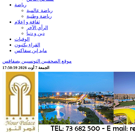
رياضة
رياضة عالمية
رياضة وطنية
ثقافة و إعلام
الرأي الآخر
دين و دنيا
الوفيات
القراء يكتبون
مايد إين سفاكس
موقع الصحفيين التونسيين بصفاقس
الجمعة 7 أوت 2026 17:51:01