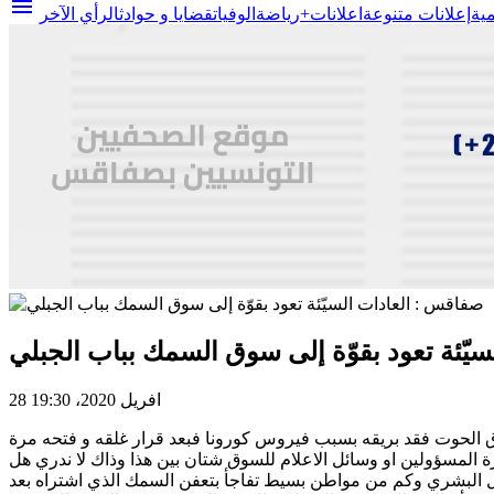
menu
مية
إعلانات متنوعة
اعلانات+
رياضة
الوفيات
قضايا و حوادث
الرأي الآخر
يّئة تعود بقوّة إلى سوق السمك بباب الجبلي
28 افريل 2020، 19:30
 الحوت فقد بريقه بسبب فيروس كورونا فبعد قرار غلقه و فتحه مرة
 المسؤولين او وسائل الاعلام للسوق شتان بين هذا وذاك لا ندري هل
ل البشري وكم من مواطن بسيط تفاجأ بتعفن السمك الذي اشتراه بعد