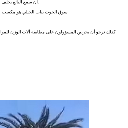
أن سمع البائع يحلف بأغلظ الإيمان انه “حوت فرشك” لكن يا خيبة المسعى. هذا دون الحديث عن أساليب الغش في الميزان فالكمية المشترية غير الكمية الموزونة.
سوق الحوت بباب الجبلي هو مكسب للص
كذلك نرجو أن يحرص المسؤولون على مطابقة آلات الوزن للمواصفا