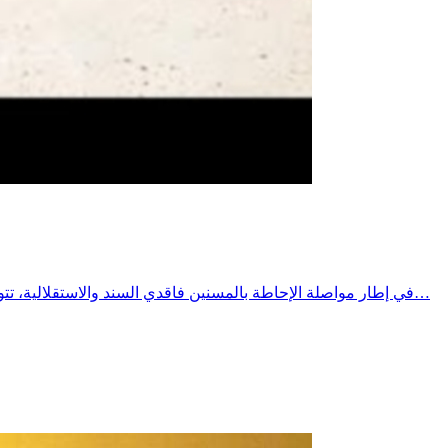
في إطار مواصلة الإحاطة بالمسنين فاقدي السند والاستقلالية، تتواصل الزيارات الدورية النصف شهرية التي يؤمنها الفريق المتنقل التابع لجمعية النجاة لرعاية المسنين بقرقنة، تحت إشراف المندوبية الجهوية…