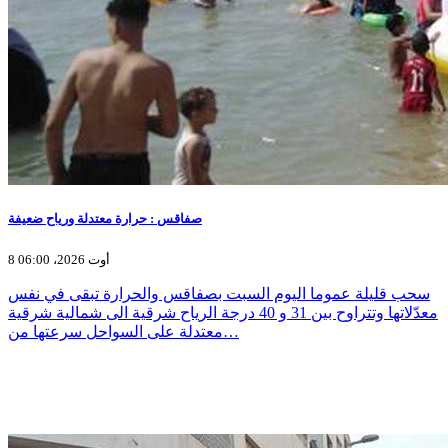
صفاقس : حرارة معتدلة ورياح ضعيفة
8 أوت 2026، 06:00
سحب قليلة عموما اليوم السبت بصفاقس والحرارة تبقى في نفس
معدّلاتها وتتراوح بين 31 و 40 درجة الرياح شرقية الى شمالية شرقية
معتدلة على السواحل سرعتها من…