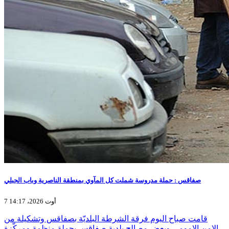
صفاقس : حملة مدروسة شملت كل المآوي بمنطقة الناصرية وباب الجبلي
7 أوت 2026، 14:17
قامت صباح اليوم فرقة الشرطة البلديّة بصفاقس وتشكيلة من
الامن الامومي وبعض مصالح بلدية صفاقس بحملة منظمة ومركّزة