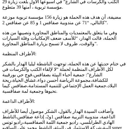
الكتب والكرسات في الشارع” في أسبوعها الأول بلغت زيارة 29
مؤسسة تربوية ، أمنها 39 متطوع.
مضيفة، أن هدف هذه الحملة هو زيارة 156 مؤسسة تربوية موزعة
كالتالي، “71 عن مندوبية صفاقس 1 و 85 عن صفاقس 2”.
وفي ما يتعلق بالمعتمديات والمناطق المجاورة ونصيبها من هذه
الحملة، قالت الهدار، “للأسف ضعف الإمكانيات وقلة السيارات
والوقت، ظروف لا تسمح بزيارة المناطق المجاورة”.
الأطراف المنظمة:
في ختام حديثها عن هذه الحملة، توجهت الناشطة ليليا الهدار بالشكر
لكل الأطراف المنظمة لحملة “لا لإلقاء الكتب والكرسات في
الشارع”: جمعية أحباء البيئة بصفاقس،فوج حي بورقيبة
للكشافة،مجموعة الرياضة أحسن دواء،عشاق الحياة،ريحة
البلاد،جمعية العمل الإجتماعي للتنمية المستدامة،صفاقس كيما
نحبوها وجمعية لمة صفاقسية.
الأطراف الداعمة:
وأضافت السيدة الهدار بالقول، الشكر موصول أيضا للأطراف
الداعمة، مندوبية التربية صفاقس 1و2، إذاعة صفاقس،الناشط
الهادي الطرابلسي، راديو جمعية اللمة الصفاقسية،راديو تونس
البية،شركة الإستثمار في البيئة، الناشط محمد علي السافيو super