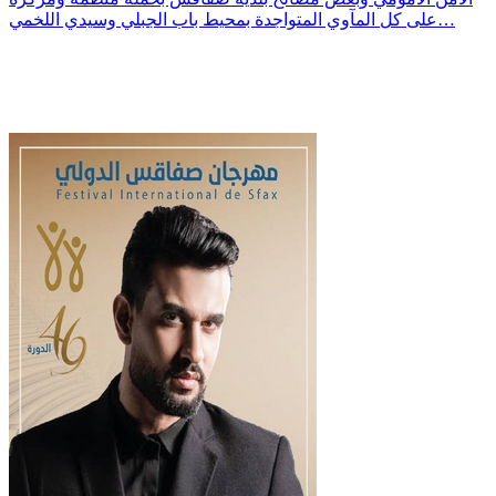
على كل المآوي المتواجدة بمحيط باب الجبلي وسيدي اللخمي…