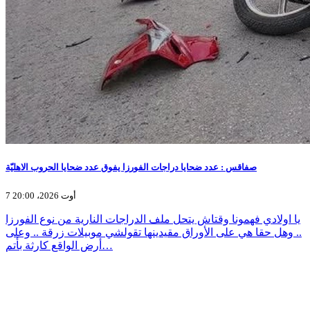
صفاقس : عدد ضحايا دراجات الفورزا يفوق عدد ضحايا الحروب الاهليّة
7 أوت 2026، 20:00
يا اولادي فهمونا وقتاش يتحل ملف الدراجات النارية من نوع الفورزا
.. وهل حقا هي على الأوراق مقيدينها تقولشي موبيلات زرقة .. وعلى
أرض الواقع كارثة بأتم…