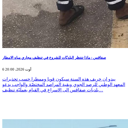
صفاقس : ماذا تنتظر البلديّات للشروع في تنظيف مجاري مياه الامطار
6 أوت 2026، 20:00
يبدو ان خريف هذه السنة سيكون قويا وممطرا حسب تحذيرات
المعهد الوطني للرصد الجوي وبقية المراصد المختصّة والواجب يدعو
بلديات صفاقس الى الاسراع في القيام بعمليّة تنظيف…