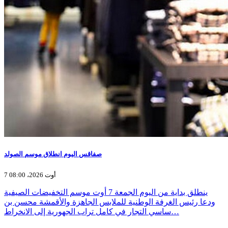
صفاقس اليوم انطلاق موسم الصولد
7 أوت 2026، 08:00
ينطلق بداية من اليوم الجمعة 7 أوت موسم التخفيضات الصيفية
ودعا رئيس الغرفة الوطنية للملابس الجاهزة والأقمشة محسن بن
ساسي التجار في كامل تراب الجهورية إلى الانخراط…