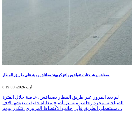
صفاقس شاحنات ثقيلة وروائح كريهة: معاناة يومية على طريق المطار.
6 أوت 2026، 19:00
لم يعد المرور عبر طريق المطار بصفاقس، خاصة خلال الفترة
الصباحية، مجرد رحلة يومية، بل أصبح معاناة حقيقية يعيشها آلاف
مستعملي الطريق.فإلى جانب الاكتظاظ المروري، تتكرر يوميا…