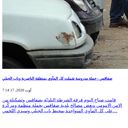
صفاقس : حملة مدروسة شملت كل المآوي بمنطقة الناصرية وباب الجبلي
7 أوت 2026، 14:17
قامت صباح اليوم فرقة الشرطة البلديّة بصفاقس وتشكيلة من
الامن الامومي وبعض مصالح بلدية صفاقس بحملة منظمة ومركّزة
على كل المآوي المتواجدة بمحيط باب الجبلي وسيدي اللخمي…