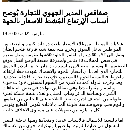
صفاقس المدير الجهوي للتجارة يُوضح
أسباب الإرتفاع المُشط للاسعار بالجهة
19 مارس 2025، 20:00
تشكيات المواطن من غلاء الاسعار بلغت درجات كبيرة والبعض من
المواطنين يدخل السوق ويخرج منه بقفة شبه فارغة فلحم الضأن
وصل الى 57 و 60 دينارا والفلفل الحلو 4500 والفقوس وصل سعره
في بعض المحلات 10 دنانير ولمعرفة حقيقة الوضع اتصل موقع
الصحفيين التونسيين بصفاقس بالسيد معز جابر حريز المدير الجهوي
للتجارة الذي افادنا ان اسعار اللحوم والاسماك شهدت فعلا ارتفاعا
ملحوظا فبالنسبة للحوم فالتسعيرة حرّة بعد تجربة فاشلة لتحديدها
وقد وفّرت الدولة كميات كبيرة من اللحوم المستوردة وذات جودة
وباسعار مقبولة جدا وفي صفاقس تتواجد في بعض الفضاءات
الكبرى وبساقية الدائر وبباب الجبلي والغلاء نتيجة حتميّة لفترة
طويلة من الجفاف اجبرت بعض الفلاحة على التخلص من قطيعها
واليوم يجب وضع سياسة طويلة المدى لاعادة تكوين القطيع وتوفير
كل ما يلزم من تسهيلات على مستوى الاعلاف خاصة
اما بالنسبة للاسماك فالاسباب عديدة ومتعدّدة ومنها خاصّة النقص
المسجل في صابة القرنيط والصوبيا ونوعيات اخرى من الاسماك