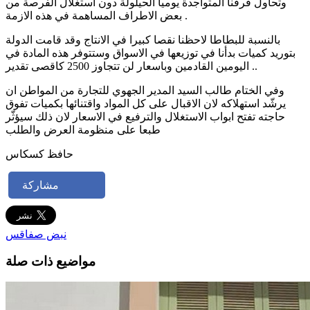
وتحاول فرقنا المتواجدة يوميا الحيلولة دون استغلال الفرصة من
بعض الاطراف المساهمة في هذه الازمة .
بالنسبة للبطاطا لاحظنا نقصا كبيرا في الانتاج وقد قامت الدولة
بتوريد كميات بدأنا في توزيعها في الاسواق وستتوفر هذه المادة في
اليومين القادمين وباسعار لن تتجاوز 2500 كاقصى تقدير ..
وفي الختام طالب السيد المدير الجهوي للتجارة من المواطن ان
يرشّد استهلاكه لان الاقبال على كل المواد واقتنائها بكميات تفوق
حاجته تفتح ابواب الاستغلال والترفيع في الاسعار لان ذلك سيؤثّر
طبعا على منظومة العرض والطلب
حافظ كسكاس
مشاركة
نبض صفاقس
مواضيع ذات صلة