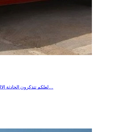
لعلكم تتذكرون الحادثة الاليمة التي جدت منذ مدة في معتمدية منزل شاكر من ولاية صفاقس حين غرق شاب في فستقية ماء وخيّم الحُزن آنذاك على المنطقة وطالب…