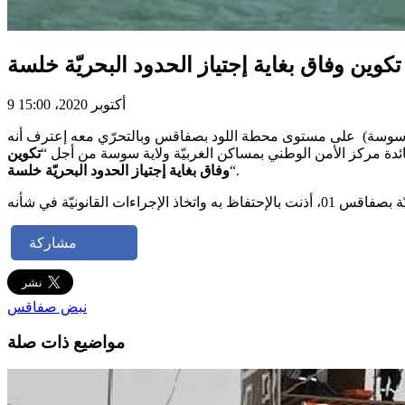
ن وفاق بغاية إجتياز الحدود البحريّة خلسة
9 أكتوبر 2020، 15:00
العدليّة بمنطقة الأمن الوطني بصفاقس المدينة من إلقاء القبض على شخص (38 سنة قاطن ولاية سوسة) على مستوى محطة اللود بصفاقس وبالتحرّي معه إعترف أنه
فائدة مركز الأمن الوطني بمساكن الغربيّة ولاية سوسة من أجل “
تكوين
“.
وفاق بغاية إجتياز الحدود البحريّة خلسة
مشاركة
نبض صفاقس
مواضيع ذات صلة