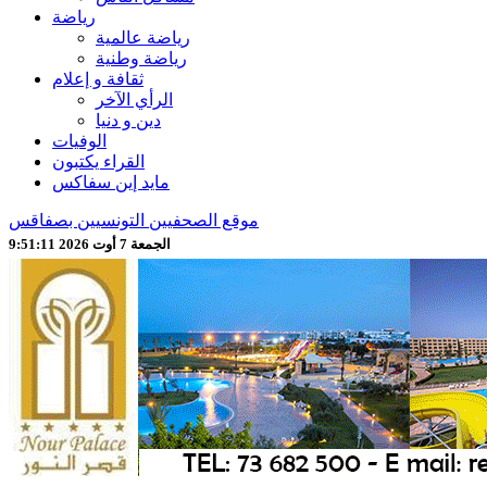
رياضة
رياضة عالمية
رياضة وطنية
ثقافة و إعلام
الرأي الآخر
دين و دنيا
الوفيات
القراء يكتبون
مايد إين سفاكس
موقع الصحفيين التونسيين بصفاقس
الجمعة 7 أوت 2026 9:51:14