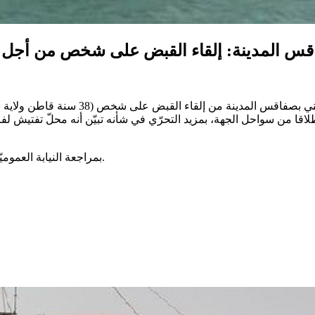
س المدينة: إلقاء القبض على شخص من أجل تكوي
تمكنت يوم 08 أكتوبر 2020 فرقة الشرطة 
طلاقا من سواحل الجهة، بمزيد التحرّي في شأنه تبيّن أنه محلّ تفتيش ل
بمراجعة النيابة العموميّة بصفاقس 01، أذنت بالإحتفاظ به واتخاذ الإجراءات القانونيّة في شأنه.