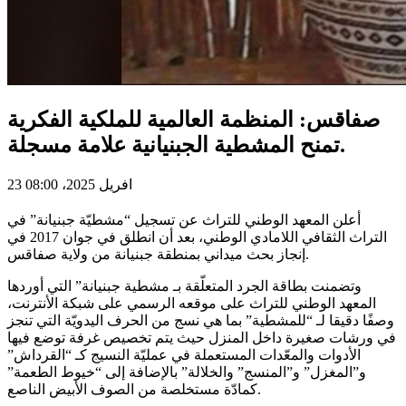
صفاقس: المنظمة العالمية للملكية الفكرية
تمنح المشطية الجبنيانية علامة مسجلة.
23 افريل 2025، 08:00
أعلن المعهد الوطني للتراث عن تسجيل “مشطيّة جبنيانة” في
التراث الثقافي اللامادي الوطني، بعد أن انطلق في جوان 2017 في
إنجاز بحث ميداني بمنطقة جبنيانة من ولاية صفاقس.
وتضمنت بطاقة الجرد المتعلّقة بـ مشطية جبنيانة” التي أوردها
المعهد الوطني للتراث على موقعه الرسمي على شبكة الأنترنت،
وصفًا دقيقا لـ “للمشطية” بما هي نسج من الحرف اليدويّة التي تنجز
في ورشات صغيرة داخل المنزل حيث يتم تخصيص غرفة توضع فيها
الأدوات والمعّدات المستعملة في عمليّة النسيج كـ “القرداش”
و”المغزل” و”المنسج” والخلالة” بالإضافة إلى “خيوط الطعمة”
كمادّة مستخلصة من الصوف الأبيض الناصع.