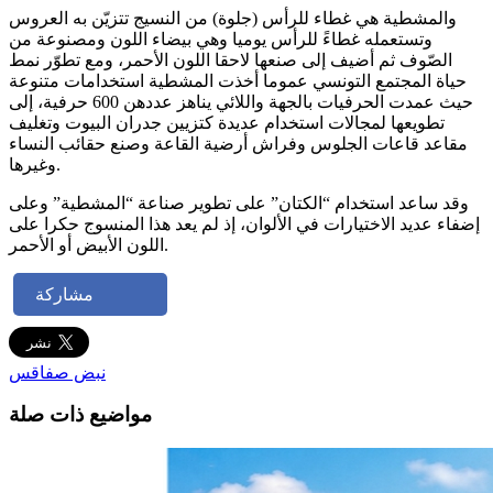
والمشطية هي غطاء للرأس (جلوة) من النسيج تتزيّن به العروس
وتستعمله غطاءً للرأس يوميا وهي بيضاء اللون ومصنوعة من
الصّوف ثم أضيف إلى صنعها لاحقا اللون الأحمر، ومع تطوّر نمط
حياة المجتمع التونسي عموما أخذت المشطية استخدامات متنوعة
حيث عمدت الحرفيات بالجهة واللائي يناهز عددهن 600 حرفية، إلى
تطويعها لمجالات استخدام عديدة كتزيين جدران البيوت وتغليف
مقاعد قاعات الجلوس وفراش أرضية القاعة وصنع حقائب النساء
وغيرها.
وقد ساعد استخدام “الكتان” على تطوير صناعة “المشطية” وعلى
إضفاء عديد الاختيارات في الألوان، إذ لم يعد هذا المنسوج حكرا على
اللون الأبيض أو الأحمر.
مشاركة
نبض صفاقس
مواضيع ذات صلة