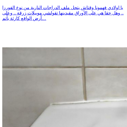
يا اولادي فهمونا وقتاش يتحل ملف الدراجات النارية من نوع الفورزا
.. وهل حقا هي على الأوراق مقيدينها تقولشي موبيلات زرقة .. وعلى
أرض الواقع كارثة بأتم…