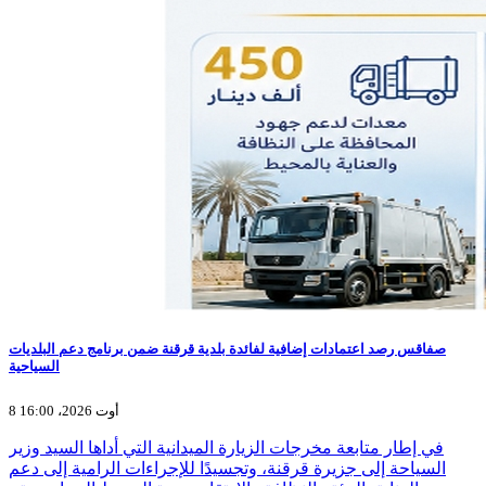
صفاقس رصد اعتمادات إضافية لفائدة بلدية قرقنة ضمن برنامج دعم البلديات
السياحية
8 أوت 2026، 16:00
في إطار متابعة مخرجات الزيارة الميدانية التي أداها السيد وزير
السياحة إلى جزيرة قرقنة، وتجسيدًا للإجراءات الرامية إلى دعم