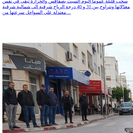
سحب قليلة عموما اليوم السبت بصفاقس والحرارة تبقى في نفس
معدّلاتها وتتراوح بين 31 و 40 درجة الرياح شرقية الى شمالية شرقية
معتدلة على السواحل سرعتها من…