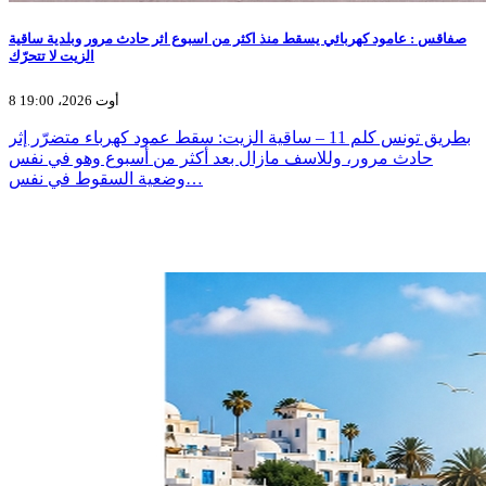
صفاقس : عامود كهربائي يسقط منذ اكثر من اسبوع اثر حادث مرور وبلدية ساقية
الزيت لا تتحرّك
8 أوت 2026، 19:00
بطريق تونس كلم 11 – ساقية الزيت: سقط عمود كهرباء متضرّر إثر
حادث مرور، وللاسف مازال بعد أكثر من أسبوع وهو في نفس
وضعية السقوط في نفس…