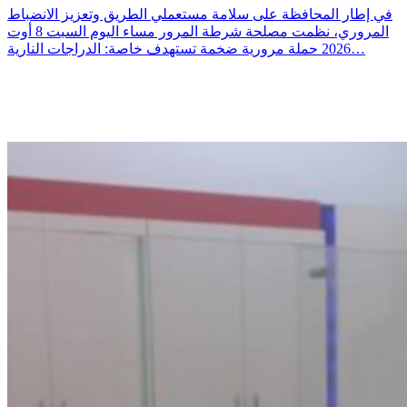
في إطار المحافظة على سلامة مستعملي الطريق وتعزيز الانضباط
المروري، نظمت مصلحة شرطة المرور مساء اليوم السبت 8 أوت
2026 حملة مرورية ضخمة تستهدف خاصة: الدراجات النارية…