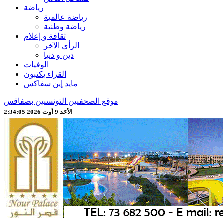
رياضة
رياضة عالمية
رياضة وطنية
ثقافة و إعلام
الرأي الآخر
دين و دنيا
الوفيات
القراء يكتبون
مايد إين سفاكس
موقع الصحفيين التونسيين بصفاقس
الأحَد 9 أوت 2026 2:34:07