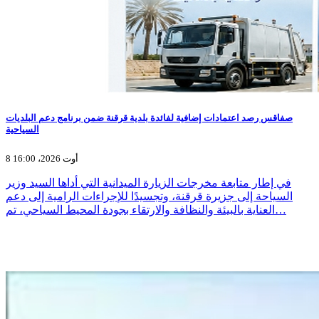
صفاقس رصد اعتمادات إضافية لفائدة بلدية قرقنة ضمن برنامج دعم البلديات
السياحية
8 أوت 2026، 16:00
في إطار متابعة مخرجات الزيارة الميدانية التي أداها السيد وزير
السياحة إلى جزيرة قرقنة، وتجسيدًا للإجراءات الرامية إلى دعم
العناية بالبيئة والنظافة والارتقاء بجودة المحيط السياحي، تم…