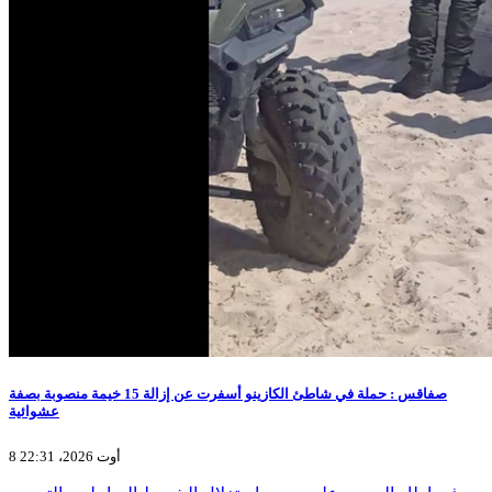
صفاقس : حملة في شاطئ الكازينو أسفرت عن إزالة 15 خيمة منصوبة بصفة
عشوائية
8 أوت 2026، 22:31