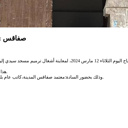
صفاقس : 
هذا وقد أوصى السيّد المعتمد الأول بالتسريع في ترميمه في اقرب الآجال.
وذلك بحضور السادة:معتمد صفاقس المدينة،كاتب عام بلدية صفاقس،المديرة الجهوية للشؤون الدينيةوثلة من الإطارات الأمنية.