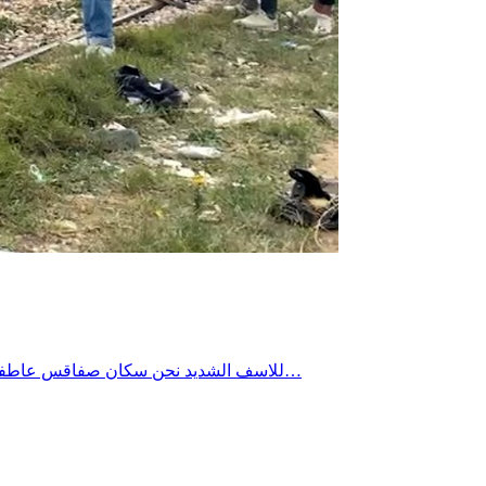
للاسف الشديد نحن سكان صفاقس عاطفيون بدرجة كبيرة نندفع بشراسة كلما دهس القطار احد افراد المجتمع ونصيح وننظم المسيرات ونحتج ونطالب ثمّ فجأة ننطفئ في لمح البصر…