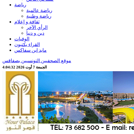
رياضة
رياضة عالمية
رياضة وطنية
ثقافة و إعلام
الرأي الآخر
دين و دنيا
الوفيات
القراء يكتبون
مايد إين سفاكس
موقع الصحفيين التونسيين بصفاقس
الجمعة 7 أوت 2026 4:04:34