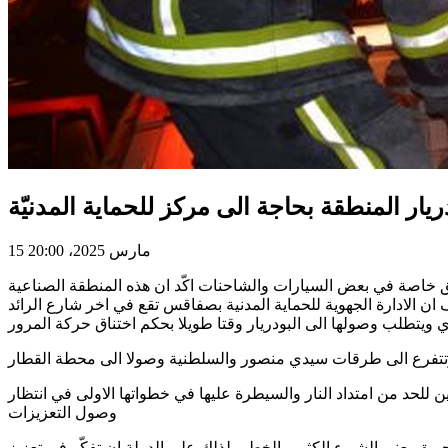
15 مارس 2025، 20:00
ريق خاصة في بعض السيارات والشاحنات اكّد ان هذه المنطقة الصناعية
 ان الادارة الجهوية للحماية المدنية بصفاقس تقع في اخر شارع الرائد
ي ويتطلب وصولها الى البودريار وقتا طويلا بحكم اختناق حركة المرور
 وتتفرع الى طرقات سيدي منصور والسلطنية وصولا الى محطة القطار
لحد من امتداد النار والسيطرة عليها في خطواتها الاولى في انتظار
وصول التعزيزات
 يعني الشيء الكثير والخطير لذلك على الدولة ان تفكّر في تعزيز