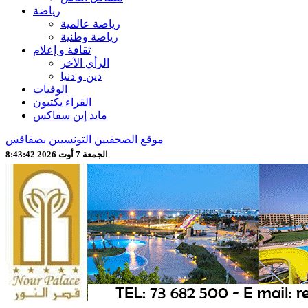
رياضة
رياضة عالمية
رياضة وطنية
ثقافة و إعلام
الرأي الآخر
دين و دنيا
الوفيات
القراء يكتبون
مايد إين سفاكس
موقع الصحفيين التونسيين بصفاقس
الجمعة 7 أوت 2026 8:43:44