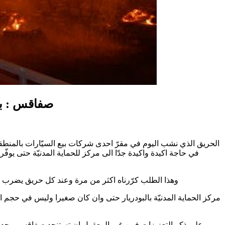
صفاقس : بعد إشتعال 3 شاحنات و3 سيارات في حريق 
الحريق الذي نشب اليوم في مقرّ احدى شركات بيع السيّارات بالمنطقة
في حاجة اكيدة واكيدة جدّا الى مركز للحماية المدنيّة حتى يوف
وهذا الطلب كرّرناه اكثر من مرة وعند كل حريق يضرب 
مركز الحماية المدنيّة بالبودريار حتى وان كان صغيرا وليس في حجم 
وعلى ذكر التعزيزات فمن غير المعقول ان تستنجد صفاقس بوحدات 