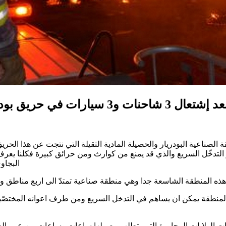
بودريار المنطقة بحاجة الى مركز للحماية المدنيّة
 الصناعية البودريار والحصيلة المادية الثقيلة التي نتجت عن هذا الح
ّر التدخّل السريع والذي قد يمنع من كوارث ومن حرائق كبيرة فكلنا يعرف
البجاو
هذه المنطقة الشاسعة جدا وهي منطقة صناعية تمتدّ الى اربع مناطق
المنطقة يمكن ان يساهم في التدخل السريع ومن طرف اعوانه المختصّين ل
الولايات المجاورة التي يتطلب وصولها ساعات وساعات من عمر الحريق