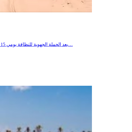
بعد الحملة الجهوية للنظافة يومي 15 و16 جويلية 2026، تواصلت التدخلات الميدانية يومي 18 و19 جويلية 2026 ببلدية العوابد الخزانات، حيث شملت العمادات الثلاث، وذلك في إطار…