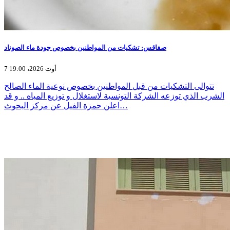
صفاقس: تشكيات من المواطنين بخصوص جودة ماء الصوناد
7 أوت 2026، 19:00
تتوالى التشكيات من قبل المواطنين بخصوص نوعية الماء الصالح
الشرب الذي توزعه الشركة التونسية لاستغلال و توزيع المياه .. و قد
اعلن حمزة الفيل عن مركز البحوث…