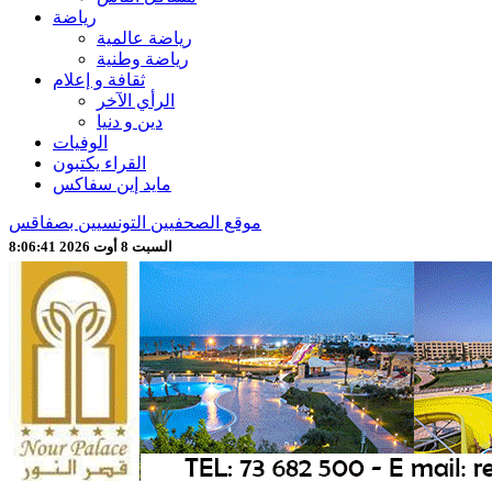
رياضة
رياضة عالمية
رياضة وطنية
ثقافة و إعلام
الرأي الآخر
دين و دنيا
الوفيات
القراء يكتبون
مايد إين سفاكس
موقع الصحفيين التونسيين بصفاقس
السبت 8 أوت 2026 8:06:43