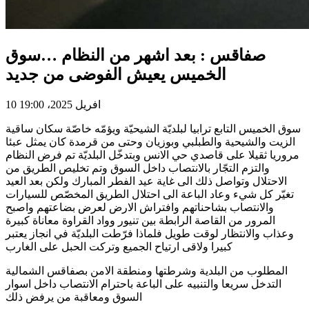
صفاقس : بعد اشهر من النظام …سوق
الخميس يعيش الفوضى من جديد
10 افريل 2025، 19:00
سوق الخميس التابع ترابيا لبلديّة الشيحيّة ويؤمّه خاصّة سكان ساقية
الزيت والشيحية والطبلبي وبوزيان وحتى من قرمدة كان يمثل عبئا
مروريا ثقيلا على قاصدي حي الانس وبتدخّل البلديّة تم فرض النظام
والتزم التجّار بالانتصاب داخل السوق وتم تخليص الطريق من
الاحتلال وتواصل ذلك الى غاية عيد الفطر المبارك ولكن بعد العيد
تغيّر كل شيء وعاد الباعة الى احتلال الطريق المخصّص للسيارات
والانتصاب بشاحناتهم وافتراش الارض لعرض بضاعتهم واصبح
المرور من القاصة الرابطة بين تنيور وواد القراوة معاناة كبيرة
وعذاب والانتظار لوقت طويل فلماذا فرّطت البلديّة في انجاز يعتبر
كبيرا ولاقى ارتياح الجميع وتركت الحبل على الغارب
المطلوب من البلدية وشرطتها ومنطقة الامن بصفاقس الشمالية
التدخل سريعا والتنبيه على الباعة باحترام الانتصاب داخل اسوار
السوق ومعاقبة من يرفض ذلك