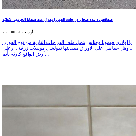
صفاقس : عدد ضحايا دراجات الفورزا يفوق عدد ضحايا الحروب الاهليّة
7 أوت 2026، 20:00
يا اولادي فهمونا وقتاش يتحل ملف الدراجات النارية من نوع الفورزا
.. وهل حقا هي على الأوراق مقيدينها تقولشي موبيلات زرقة .. وعلى
أرض الواقع كارثة بأتم…