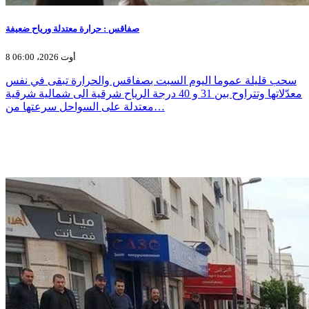
صفاقس : حرارة معتدلة ورياح ضعيفة
8 أوت 2026، 06:00
سحب قليلة عموما اليوم السبت بصفاقس والحرارة تبقى في نفس
معدّلاتها وتتراوح بين 31 و 40 درجة الرياح شرقية الى شمالية شرقية
معتدلة على السواحل سرعتها من…