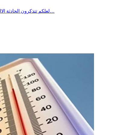
لعلكم تتذكرون الحادثة الاليمة التي جدت منذ مدة في معتمدية منزل شاكر من ولاية صفاقس حين غرق شاب في فستقية ماء وخيّم الحُزن آنذاك على المنطقة وطالب…