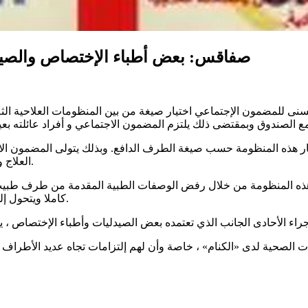
صفاقس: بعض أطباء الإختصاص والصياد
سنى للمضمون الإجتماعي اختيار صيغة من بين المنظومات العلاحية الث
ر هذه المنظومة حسب صيغة الطرف الدافع. وبذلك يتولى المضمون الا
العلاج ويتولى الصندوق دفع المبلغ المتبقي مباشرة لمختلف مقدمي الخدمات.
ذه المنظومة من خلال رفض الوصفات الطبية المقدمة من طرف طبيب ال
كاملا ويتحول إلى منظومة إسترجاع المصاريف والحال أنه يتبع منظومة طبيب العائلة.
لصحية لدى «الكنام» ، خاصة وأن لهم إلتزامات تجاه عديد الأطراف 