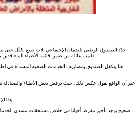
حدّد الصندوق الوطني للضمان الإجتماعي ثلاث صيغ تكفّل حتى يت
طبيب عائلة من ضمن قائمة الأطباء المتعاقدين مع الصندوق وبمقتضى ذلك يلتزم المضمون الاجتماعي و أفراد عائلته بعيادة ذلك الطبيب قبل عيادة طبيب الاختصاص عدى بعض الإختصاصات .
هنا يتكفل الصندوق بمصاريف الخدمات الصحية المسداة في إطا
غير أن الواقع يقول عكس ذلك، حيث يرفض بعض الأطباء والصيادلة ه
هذا الإجراء الأحادى الجانب الذي تعتمده بعض الصيدليات وأطباء الإختصاص ، يعد خرقا واضحا للقانون الممضى بين الكنام ومسدي الخدمات الصحية.
صحيح يوجد تأخير مفرط أحيانا في خلاص مستحقات مسدى الخدمات ا