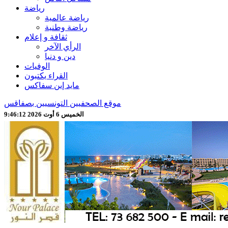
رياضة
رياضة عالمية
رياضة وطنية
ثقافة و إعلام
الرأي الآخر
دين و دنيا
الوفيات
القراء يكتبون
مايد إين سفاكس
موقع الصحفيين التونسيين بصفاقس
الخميس 6 أوت 2026 9:46:14