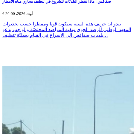
صفاقس : ماذا تنتظر البلديّات للشروع في تنظيف مجاري مياه الامطار
6 أوت 2026، 20:00
يبدو ان خريف هذه السنة سيكون قويا وممطرا حسب تحذيرات
المعهد الوطني للرصد الجوي وبقية المراصد المختصّة والواجب يدعو
بلديات صفاقس الى الاسراع في القيام بعمليّة تنظيف…