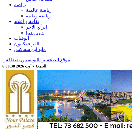
رياضة
رياضة عالمية
رياضة وطنية
ثقافة و إعلام
الرأي الآخر
دين و دنيا
الوفيات
القراء يكتبون
مايد إين سفاكس
موقع الصحفيين التونسيين بصفاقس
الجمعة 7 أوت 2026 6:00:40