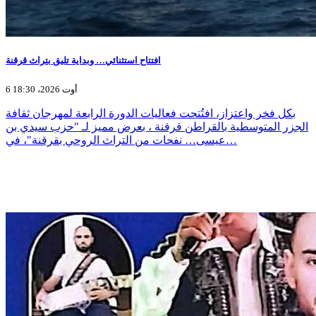
افتتاح استثنائي… وبداية تليق بتراث قرقنة
6 أوت 2026، 18:30
بكل فخر واعتزاز، افتُتحت فعاليات الدورة الرابعة لمهرجان ثقافة
الجزر المتوسطية بالقراطن قرقنة ، بعرض مميز لـ "حزب سيدي بن
عيسى… نفحات من التراث الروحي بقرقنة"، في…