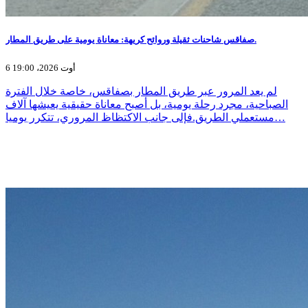
صفاقس شاحنات ثقيلة وروائح كريهة: معاناة يومية على طريق المطار.
6 أوت 2026، 19:00
لم يعد المرور عبر طريق المطار بصفاقس، خاصة خلال الفترة
الصباحية، مجرد رحلة يومية، بل أصبح معاناة حقيقية يعيشها آلاف
مستعملي الطريق.فإلى جانب الاكتظاظ المروري، تتكرر يوميا…