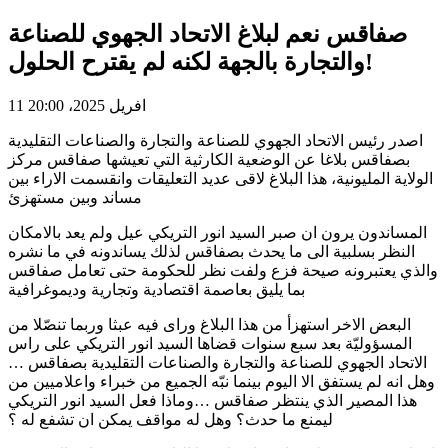
صفاقس نعم لبلاغ الاتحاد الجهوي للصناعة
والتجارة بالجهة لكنه لم يقترح الحلول!
11 افريل 2025، 20:00
اصدر رئيس الاتحاد الجهوي للصناعة والتجارة والصناعات التقليدية
بصفاقس بلاغا عن الوضعية الكارثية التي تعيشها صفاقس مركز
الولاية المليونية، هذا البلاغ لاقى عديد التعليقات وانقسمت الاراء بين
مساند وبين مستهزئ
المساندون يرون ان صبر السيد انور التريكي عيل ولم يعد بالامكان
النظر بسلبية الى ما يحدث بصفاقس لذلك يساندونه في ما نشره
والذي يعتبرونه صيحة فزع ولفت نظر للحكومة حتى تعامل صفاقس
بما يليق بعاصمة اقتصادية وتجارية وديموغرافية
البعض الاخر استهزأ من هذا البلاغ وراى فيه عبثا وربما تنصّلا من
المسؤوليّة بعد سبع سنوات قضاها السيد انور التريكي على راس
الاتحاد الجهوي للصناعة والتجارة والصناعات التقليدية بصفاقس …
وهل انه لم يستفق الا اليوم بينما نبّه الجميع من خبراء واعلاميين من
هذا المصير الذي ينتظر صفاقس …وماذا فعل السيد انور التريكي
ليمنع ما حدث؟ وهل له مواقف يمكن ان تشفع له ؟