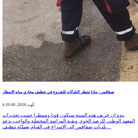
صفاقس : ماذا تنتظر البلديّات للشروع في تنظيف مجاري مياه الامطار
6 أوت 2026، 20:00
يبدو ان خريف هذه السنة سيكون قويا وممطرا حسب تحذيرات
المعهد الوطني للرصد الجوي وبقية المراصد المختصّة والواجب يدعو
بلديات صفاقس الى الاسراع في القيام بعمليّة تنظيف…