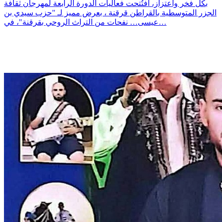
بكل فخر واعتزاز، افتُتحت فعاليات الدورة الرابعة لمهرجان ثقافة
الجزر المتوسطية بالقراطن قرقنة ، بعرض مميز لـ "حزب سيدي بن
عيسى… نفحات من التراث الروحي بقرقنة"، في…