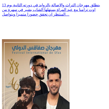
ينطلق مهرجان التراث والاصالة بالزوايد في دورته الثانية يوم 13
اوت تزامنا مع عيد المراة يستهلها الشاب بشير في سهرة من
المنتظر ان تحقق حضورا متميزا ويتواصل…