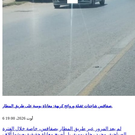
صفاقس شاحنات ثقيلة وروائح كريهة: معاناة يومية على طريق المطار.
6 أوت 2026، 19:00
لم يعد المرور عبر طريق المطار بصفاقس، خاصة خلال الفترة
الصباحية، مجرد رحلة يومية، بل أصبح معاناة حقيقية يعيشها آلاف