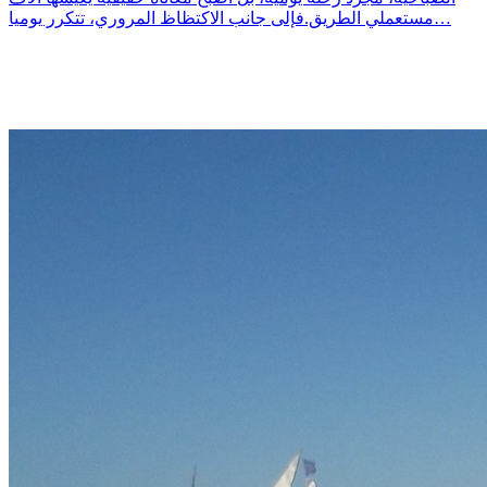
مستعملي الطريق.فإلى جانب الاكتظاظ المروري، تتكرر يوميا…