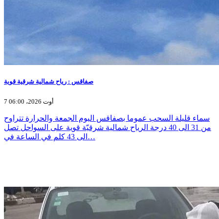
صفاقس : رياح شمالية شرقية قوية
7 أوت 2026، 06:00
سماء قليلة السحب عموما بصفاقس اليوم الجمعة والحرارة تتراوح
من 31 الى 40 درجة الرياح شمالية شرقيّة قوية على السواحل تصل
الى 43 كلم في الساعة في…