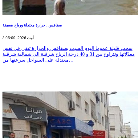
صفاقس : حرارة معتدلة ورياح ضعيفة
8 أوت 2026، 06:00
سحب قليلة عموما اليوم السبت بصفاقس والحرارة تبقى في نفس
معدّلاتها وتتراوح بين 31 و 40 درجة الرياح شرقية الى شمالية شرقية
معتدلة على السواحل سرعتها من…