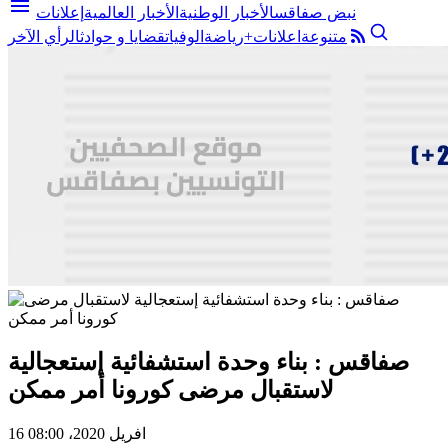
menu
نبض صفاقس
الأخبار الوطنية
الأخبار العالمية
إعلانات
متنوعة
اعلانات+
رياضة
الوفيات
قضايا و حوادث
الرأي الآخر
صفاقس : بناء وحدة استشفائية إستعجالية
لاستقبال مرضى كورونا أمر ممكن
16 افريل 2020، 08:00