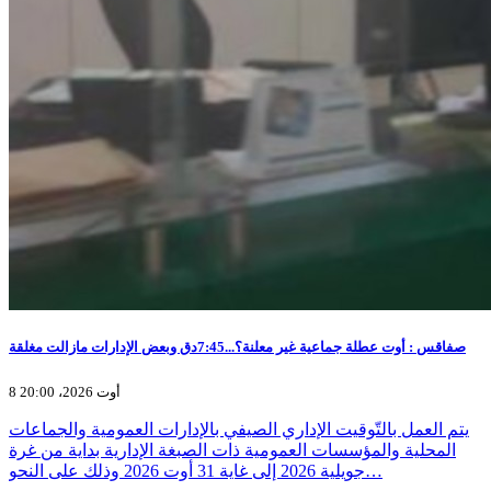
صفاقس : أوت عطلة جماعية غير معلنة؟...7:45دق وبعض الإدارات مازالت مغلقة
8 أوت 2026، 20:00
يتم العمل بالتّوقيت الإداري الصيفي بالإدارات العمومية والجماعات
المحلية والمؤسسات العمومية ذات الصبغة الإدارية بداية من غرة
جويلية 2026 إلى غاية 31 أوت 2026 وذلك على النحو…