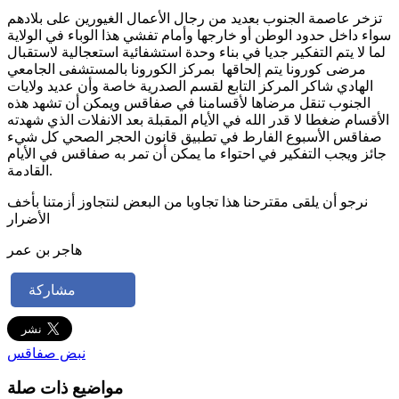
تزخر عاصمة الجنوب بعديد من رجال الأعمال الغيورين على بلادهم
سواء داخل حدود الوطن أو خارجها وأمام تفشي هذا الوباء في الولاية
لما لا يتم التفكير جديا في بناء وحدة استشفائية استعجالية لاستقبال
مرضى كورونا يتم إلحاقها بمركز الكورونا بالمستشفى الجامعي
الهادي شاكر المركز التابع لقسم الصدرية خاصة وأن عديد ولايات
الجنوب تنقل مرضاها لأقسامنا في صفاقس
ويمكن أن تشهد هذه
الأقسام ضغطا لا قدر الله في الأيام المقبلة بعد الانفلات الذي شهدته
صفاقس الأسبوع الفارط في تطبيق قانون الحجر الصحي كل شيء
جائز ويجب التفكير في احتواء ما يمكن أن تمر به صفاقس في الأيام
القادمة.
نرجو أن يلقى مقترحنا هذا تجاوبا من البعض لنتجاوز أزمتنا بأخف
الأضرار
هاجر بن عمر
مشاركة
نبض صفاقس
مواضيع ذات صلة