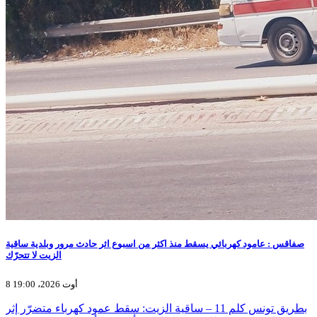
صفاقس : عامود كهربائي يسقط منذ اكثر من اسبوع اثر حادث مرور وبلدية ساقية
الزيت لا تتحرّك
8 أوت 2026، 19:00
بطريق تونس كلم 11 – ساقية الزيت: سقط عمود كهرباء متضرّر إثر