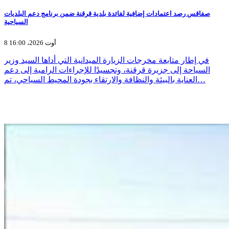
صفاقس رصد اعتمادات إضافية لفائدة بلدية قرقنة ضمن برنامج دعم البلديات
السياحية
8 أوت 2026، 16:00
في إطار متابعة مخرجات الزيارة الميدانية التي أداها السيد وزير
السياحة إلى جزيرة قرقنة، وتجسيدًا للإجراءات الرامية إلى دعم
العناية بالبيئة والنظافة والارتقاء بجودة المحيط السياحي، تم…