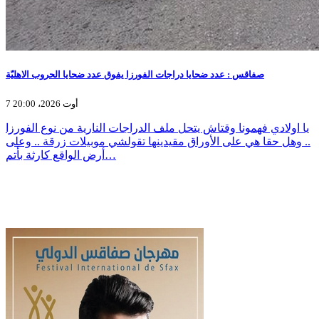
صفاقس : عدد ضحايا دراجات الفورزا يفوق عدد ضحايا الحروب الاهليّة
7 أوت 2026، 20:00
يا اولادي فهمونا وقتاش يتحل ملف الدراجات النارية من نوع الفورزا
.. وهل حقا هي على الأوراق مقيدينها تقولشي موبيلات زرقة .. وعلى
أرض الواقع كارثة بأتم…