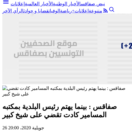
menu
نبض صفاقس
الأخبار الوطنية
الأخبار العالمية
إعلانات
متنوعة
اعلانات+
رياضة
الوفيات
قضايا و حوادث
الرأي الآخر
صفاقس : بينما يهتم رئيس البلدية بمكتبه
المسامير كادت تقضي على شيخ كبير
26 جويلية 2020، 20:00