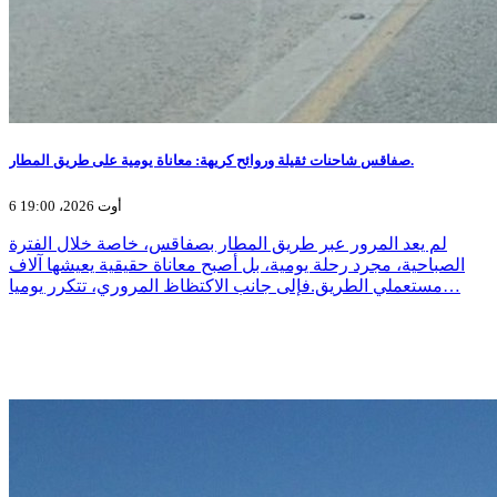
صفاقس شاحنات ثقيلة وروائح كريهة: معاناة يومية على طريق المطار.
6 أوت 2026، 19:00
لم يعد المرور عبر طريق المطار بصفاقس، خاصة خلال الفترة
الصباحية، مجرد رحلة يومية، بل أصبح معاناة حقيقية يعيشها آلاف
مستعملي الطريق.فإلى جانب الاكتظاظ المروري، تتكرر يوميا…