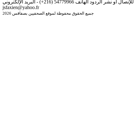
للإتصال أو نشر الردود الهاتف 54779966 (216+) - البريد الإلكتروني
jsfaxien@yahoo.fr
جميع الحقوق محفوظة لموقع الصحفيين بصفاقس 2026