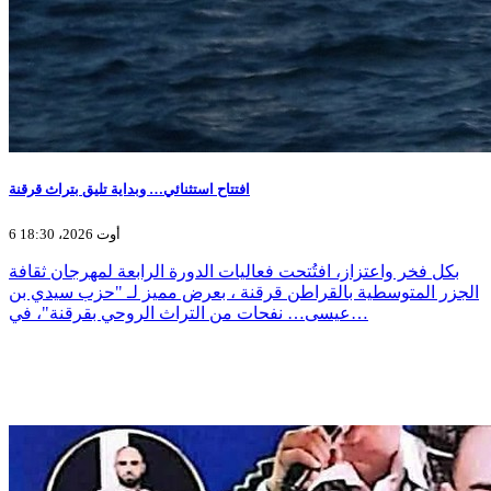
افتتاح استثنائي… وبداية تليق بتراث قرقنة
6 أوت 2026، 18:30
بكل فخر واعتزاز، افتُتحت فعاليات الدورة الرابعة لمهرجان ثقافة
الجزر المتوسطية بالقراطن قرقنة ، بعرض مميز لـ "حزب سيدي بن
عيسى… نفحات من التراث الروحي بقرقنة"، في…