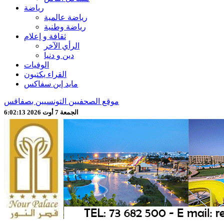
رياضة
رياضة عالمية
رياضة وطنية
ثقافة و إعلام
الرأي الآخر
دين و دنيا
الوفيات
القراء يكتبون
مايد إين سفاكس
موقع الصحفيين التونسيين بصفاقس
الجمعة 7 أوت 2026 6:02:15