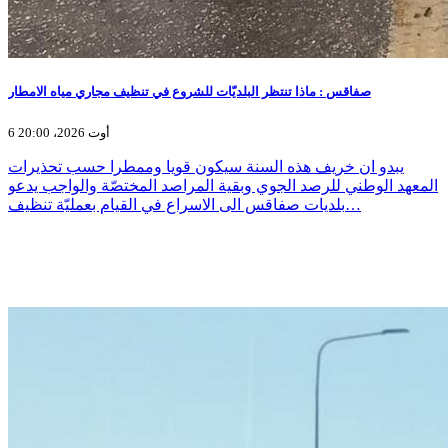
صفاقس : ماذا تنتظر البلديّات للشروع في تنظيف مجاري مياه الامطار
6 أوت 2026، 20:00
يبدو ان خريف هذه السنة سيكون قويا وممطرا حسب تحذيرات
المعهد الوطني للرصد الجوي وبقية المراصد المختصّة والواجب يدعو
بلديات صفاقس الى الاسراع في القيام بعمليّة تنظيف…