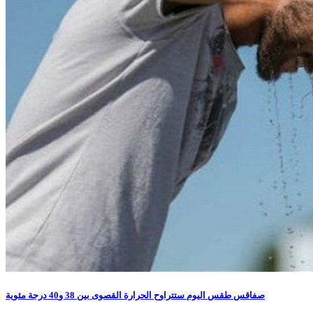
صفاقس طقس اليوم ستتراوح الحرارة القصوى بين 38 و40 درجة مئوية