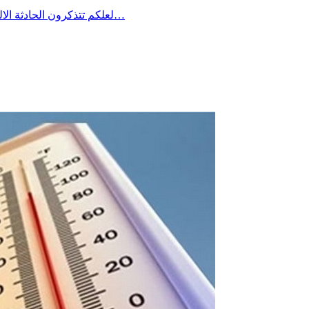
لعلكم تتذكرون الحادثة الاليمة التي جدت منذ مدة في معتمدية منزل شاكر من ولاية صفاقس حين غرق شاب في فستقية ماء وخيّم الحُزن آنذاك على المنطقة وطالب…