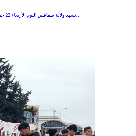
تشهد ولاية صفاقس اليوم الأربعاء 22 جويلية 2026 طقساً مشمساً وحاراً جداً، مع تسجيل تراجع طفيف في درجات الحرارة مقارنة بالأيام السابقة، حيث ستتراوح الحرارة القصوى بين…