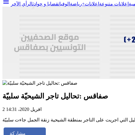
menu
مية
إعلانات متنوعة
اعلانات+
رياضة
الوفيات
قضايا و حوادث
الرأي الآخر
صفاقس :تحاليل تاجر الشيحيّة سلبيّة
2 افريل 2020، 14:31
يل التي اجريت على التاجر بمنطقة الشيحية زنقة الجمل جاءت سلبيّة
مشاركة