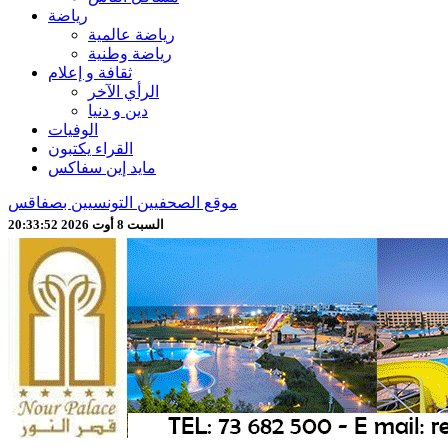
رياضة
رياضة عالمية
رياضة وطنية
ثقافة و إعلام
الرأي الآخر
دين و دنيا
الوفيات
القراء يكتبون
مايد إين سفاكس
موقع الصحفيين التونسيين بصفاقس
السبت 8 أوت 2026 20:33:54