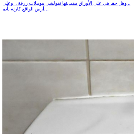
.. وهل حقا هي على الأوراق مقيدينها تقولشي موبيلات زرقة .. وعلى
أرض الواقع كارثة بأتم…