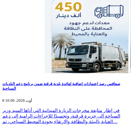
صفاقس رصد اعتمادات إضافية لفائدة بلدية قرقنة ضمن برنامج دعم البلديات
السياحية
8 أوت 2026، 16:00
في إطار متابعة مخرجات الزيارة الميدانية التي أداها السيد وزير
السياحة إلى جزيرة قرقنة، وتجسيدًا للإجراءات الرامية إلى دعم
العناية بالبيئة والنظافة والارتقاء بجودة المحيط السياحي، تم…