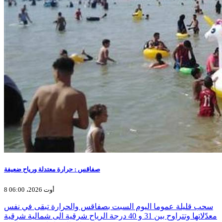
صفاقس : حرارة معتدلة ورياح ضعيفة
8 أوت 2026، 06:00
سحب قليلة عموما اليوم السبت بصفاقس والحرارة تبقى في نفس
معدّلاتها وتتراوح بين 31 و 40 درجة الرياح شرقية الى شمالية شرقية