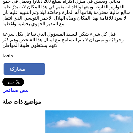
مجاني ويعيش في منزل اكتراه بمبلغ 200 دينارا ويعمل في جمع
القوارير الفارغة وبيعها وافاد انه يقيم في هذا المكان لانه يدرّ عليه
مبالغ مالية محترمة يقدّمها له المارة وخاصّة ليلا وتم التنبيه عليه بان
لا يعود للاقامة بهذا المكان ومدّه الهلال الاحمر التونسي الذي انتقل
مع المدير الجهوي بحشية واغطية …
قبل كل شيء شكرا للسيد المسؤول الذي تفاعل بكل سرعة
وحرفيّة ونتمنى ان لا يتم التسامح مع امثال هذا الشخص وهم كثر
لانهم يستغلون طيبة المواطن
حافظ
مشاركة
نبض صفاقس
مواضيع ذات صلة