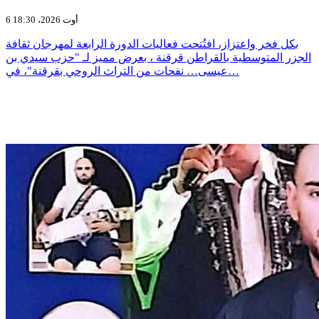
6 أوت 2026، 18:30
بكل فخر واعتزاز، افتُتحت فعاليات الدورة الرابعة لمهرجان ثقافة
الجزر المتوسطية بالقراطن قرقنة ، بعرض مميز لـ "حزب سيدي بن
عيسى… نفحات من التراث الروحي بقرقنة"، في…