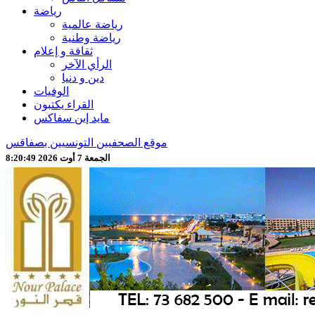
رياضة
رياضة عالمية
رياضة وطنية
ثقافة و إعلام
الرأي الآخر
دين و دنيا
الوفيات
القراء يكتبون
مايد إين سفاكس
موقع الصحفيين التونسيين بصفاقس
الجمعة 7 أوت 2026 8:20:51