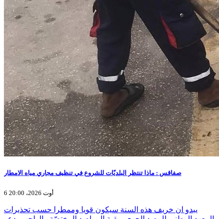
صفاقس : ماذا تنتظر البلديّات للشروع في تنظيف مجاري مياه الامطار
6 أوت 2026، 20:00
يبدو ان خريف هذه السنة سيكون قويا وممطرا حسب تحذيرات
المعهد الوطني للرصد الجوي وبقية المراصد المختصّة والواجب يدعو