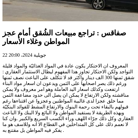
صفاقس : تراجع مبيعات الشُقق أمام عجز
المواطن وغلاء الأسعار
22 جويلية 2024، 20:00
المعروف ان الاحتكار يكون عادة في المواد الغذائيّة والمواد قليلة
التواجد ولكن الاحتكار تجاوز هذا المفهوم ليطال الاستثمار العقاري :
شقق ثمنها 300 الف دينار واكثر قد لا تتكلف على الباعث نصف ثمنها
ورغم ذلك يصر اصحابها على الثمن ويدعون ان اسعار مواد البناء
ارتفعت وكذلك اسعار اليد العاملة وهو امر معروف ولا يمكن
مناقشته ولكن الارتفاع لا يمكن ان يصل الى حدود مضاعفة الثمن
مما خلق عجزا لدى غالبية المواطنين وعجزوا عن اقتناءها رغم
قبولهم بالبقاء تحت رحمة البنوك والارتفاع المشط للفوائد البنكيّة
وبهذه الطريقة لا يستفيد المواطن ولا البائع ولا البنك ولا الباعث
العقاري وكل ذلك جرّاء اللهف وراء الكسب السريع والكبير .وان كنا
لا نعمم ذلك على كل المتداخلين في القطاع الا انه وللاسف هو ما
يفكر فيه المواطن بل مقتنع به .