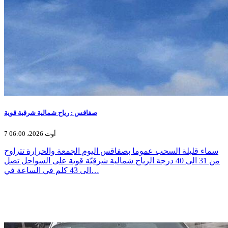
صفاقس : رياح شمالية شرقية قوية
7 أوت 2026، 06:00
سماء قليلة السحب عموما بصفاقس اليوم الجمعة والحرارة تتراوح
من 31 الى 40 درجة الرياح شمالية شرقيّة قوية على السواحل تصل
الى 43 كلم في الساعة في…