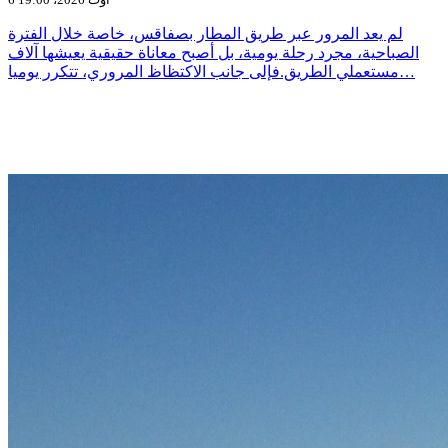
لم يعد المرور عبر طريق المطار بصفاقس، خاصة خلال الفترة
الصباحية، مجرد رحلة يومية، بل أصبح معاناة حقيقية يعيشها آلاف
مستعملي الطريق.فإلى جانب الاكتظاظ المروري، تتكرر يوميا…