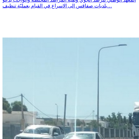
بلديات صفاقس الى الاسراع في القيام بعمليّة تنظيف…