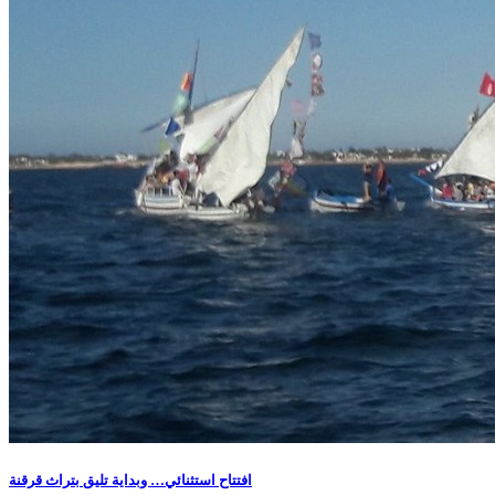
افتتاح استثنائي… وبداية تليق بتراث قرقنة