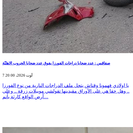
صفاقس : عدد ضحايا دراجات الفورزا يفوق عدد ضحايا الحروب الاهليّة
7 أوت 2026، 20:00
يا اولادي فهمونا وقتاش يتحل ملف الدراجات النارية من نوع الفورزا
.. وهل حقا هي على الأوراق مقيدينها تقولشي موبيلات زرقة .. وعلى
أرض الواقع كارثة بأتم…