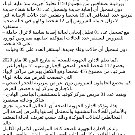
بورقيبة بصفاقس من مجموع 1150 تحليلا أجريت منذ بداية الوباء
دون تسجيل أي إصابة جديدة وتسجيل عدد 01 حالة شفاء جديدة
ليرتفع عدد المتعافين الى19 شخصا و يتقلص عدد حالات الإصابة التي
لا تزال حاملة للفيروس إلى 12 شخصا وكلهم في حالة صحية
مستقرة .
– مع تسجيل عدد 01 تحليل إيجابي لحالة إصابة سابقة لا تزال حاملة
للفيروس ليستقر عدد الحالات المؤكدة اصابتهم بفيروس كورونا
على 36 شخصا.
– دون تسجيل أي حالات وفاة جديدة، ليستقر العدد على 05 وفيات.
كما تعلم الادارة الجهوية للصحة أنه بتاريخ اليوم 08 ماي 2020،
– يخضع 112 شخصا للحجر الصحي الإجباري منهم 51 مهاجرا غير
شرعيا، من مجموع 455 شخصا وقع التكفل بهم في مراكز الإيواء
التي خصصت للغرض منذ بداية الوباء
– كما يخضع الحاملون للفيروس دون اعراض سريرية للحجر الصحي
الاجباري بمركز إيواء خصص للغرض.
– ويقيم عدد 01 مريض بمركز كوفيد بالمستشفى الجامعي الهادي
شاكر وحالته مستقرة
هذا، وتؤكد الادارة الجهوية للصحة أن التحاليل المخبرية تجرى
بالأساس للحالات المشتبهة والمحتمل إصابتها بالمرض إضافة إلى
المخالطين للحالات المؤكدة وذلك حسب تعريف الحالة المعتمد
حاليا.
وتدعو الادارة الجهوية للصحة كافة المواطنين للالتزام الكامل
باحترام القانون وكل إجراءات الحجر الصحي الذاتي والحجر العام