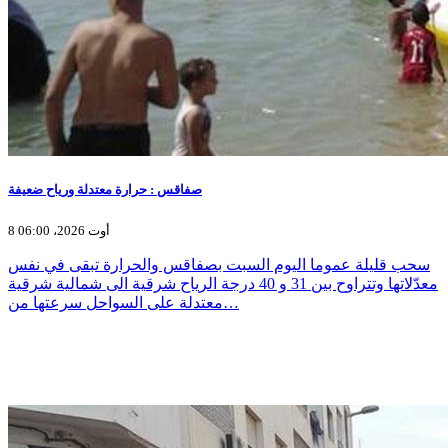
صفاقس : حرارة معتدلة ورياح ضعيفة
8 أوت 2026، 06:00
سحب قليلة عموما اليوم السبت بصفاقس والحرارة تبقى في نفس
معدّلاتها وتتراوح بين 31 و 40 درجة الرياح شرقية الى شمالية شرقية
معتدلة على السواحل سرعتها من…