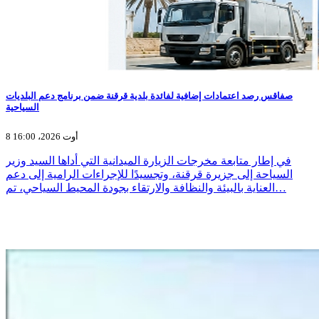
صفاقس رصد اعتمادات إضافية لفائدة بلدية قرقنة ضمن برنامج دعم البلديات
السياحية
8 أوت 2026، 16:00
في إطار متابعة مخرجات الزيارة الميدانية التي أداها السيد وزير
السياحة إلى جزيرة قرقنة، وتجسيدًا للإجراءات الرامية إلى دعم
العناية بالبيئة والنظافة والارتقاء بجودة المحيط السياحي، تم…