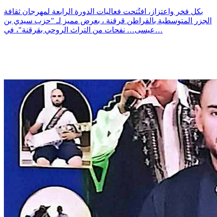
بكل فخر واعتزاز، افتُتحت فعاليات الدورة الرابعة لمهرجان ثقافة
الجزر المتوسطية بالقراطن قرقنة ، بعرض مميز لـ "حزب سيدي بن
عيسى… نفحات من التراث الروحي بقرقنة"، في…