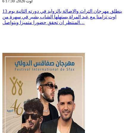
6 أوت 2026، 17:30
ينطلق مهرجان التراث والاصالة بالزوايد في دورته الثانية يوم 13
اوت تزامنا مع عيد المراة يستهلها الشاب بشير في سهرة من
المنتظر ان تحقق حضورا متميزا ويتواصل…