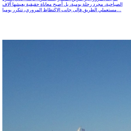
الصباحية، مجرد رحلة يومية، بل أصبح معاناة حقيقية يعيشها آلاف
مستعملي الطريق.فإلى جانب الاكتظاظ المروري، تتكرر يوميا…