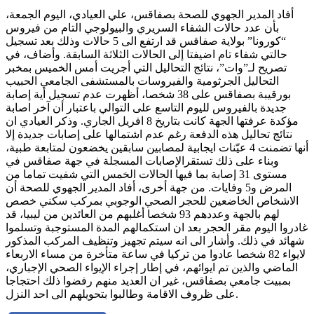
أفاد المدير الجهوي للصحة بصفاقس، علي العيادي، اليوم الجمعة،
بأن عدد حالات الشفاء السريري والبيولوجي التام من فيروس
“كورونا” بولاية صفاقس قد ارتفع الى 5 حالات وذلك بعد تسجيل
حالتي شفاء تام اضيفتا إلى الحالات الثلاثة السابقة. وأضاف، في
تصريح لـ”وات”، نتائج التحاليل التي أجريت أمس الخميس بمخبر
التحاليل الجرثومية والفيروسات بالمستشفى الجامعي الحبيب
بورقيبة بصفاقس على 38 شخصا، أظهرت عدم تسجيل أية إصابة
جديدة بالفيروس لليوم التاسع على التوالي باعتبار أن آخر اصابة
مؤكدة عرفتها الجهة كانت بتاريخ 8 افريل الجاري. وذكر العيادي ان
نتائج تحاليل هذه الدفعة رغم عدم اشتمالها على إصابات جديدة إلا
أنها تضمنت 4 عيّنات ايجابية لمصابين سابقين يخضعون لمتابعة طبية،
وبناء على ذلك تستقرالإصابات المسجلة في جهة صفاقس في
مستوى 31 إصابة بما فيها الحالات الخمس التي شفيت تماما من
المرض و5 وفايات. من جهة أخرى، أفاد المدير الجهوي للصحة أن
الاشخاص الخاضعين للحجر الصحي الوجوبي بمركب سكني خصص
لهم بالجهة وعددهم 93 شخصا أغلبهم من العائدين من ليبيا، قد
غادروا اليوم مقر الحجر بعد ان استكمالهم المدة المستوجبة وتسلموا
شهائد في ذلك. وأشار الى انه سيتم تجهيز وتنظيف المركب المذكور
لايواء 82 شخصا عادوا من تركيا في ساعة متأخرة من مساء الاربعاء
الماضي والذين تم ايوائهم، في إطار إجراء الإيواء الصحي الإجباري،
بمبيت جامعي بصفاقس، غير ان العديد منهم رفضوا ذلك احتجاجا
على ظروف الاقامة وطالبوا بتحويلهم الى احد النزل.