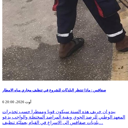
صفاقس : ماذا تنتظر البلديّات للشروع في تنظيف مجاري مياه الامطار
6 أوت 2026، 20:00
يبدو ان خريف هذه السنة سيكون قويا وممطرا حسب تحذيرات
المعهد الوطني للرصد الجوي وبقية المراصد المختصّة والواجب يدعو
بلديات صفاقس الى الاسراع في القيام بعمليّة تنظيف…