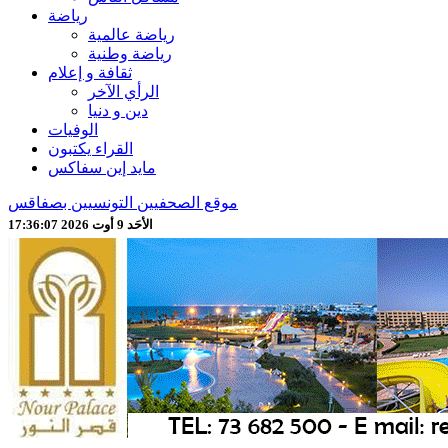
رياضة
رياضة عالمية
رياضة وطنية
ثقافة و إعلام
الرأي الآخر
دين و دنيا
الوفيات
القراء يكتبون
مايد إين سفاكس
موقع الصحفيين التونسيين بصفاقس
الأحَد 9 أوت 2026 17:36:09