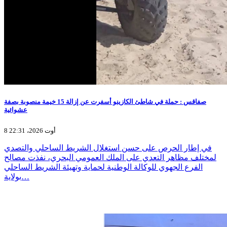
صفاقس : حملة في شاطئ الكازينو أسفرت عن إزالة 15 خيمة منصوبة بصفة
عشوائية
8 أوت 2026، 22:31
في إطار الحرص على حسن استغلال الشريط الساحلي والتصدي
لمختلف مظاهر التعدي على الملك العمومي البحري، نفذت مصالح
الفرع الجهوي للوكالة الوطنية لحماية وتهيئة الشريط الساحلي
بولاية…