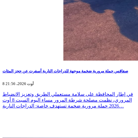
صفاقس حملة مرورية ضخمة موجهة للدراجات النارية أسفرت عن حجز المئات
8 أوت 2026، 21:56
في إطار المحافظة على سلامة مستعملي الطريق وتعزيز الانضباط
المروري، نظمت مصلحة شرطة المرور مساء اليوم السبت 8 أوت
2026 حملة مرورية ضخمة تستهدف خاصة: الدراجات النارية…