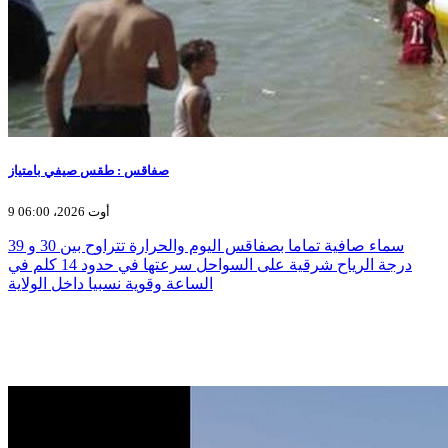
صفاقس : طقس صيفي بامتياز
9 أوت 2026، 06:00
سماء صافية تماما بصفاقس اليوم والحرارة تتراوح بين 30 و 39
درجة الرياح شرقية على السواحل سرعتها في حدود 14 كلم في
الساعة وقوية نسبيا داخل الولاية