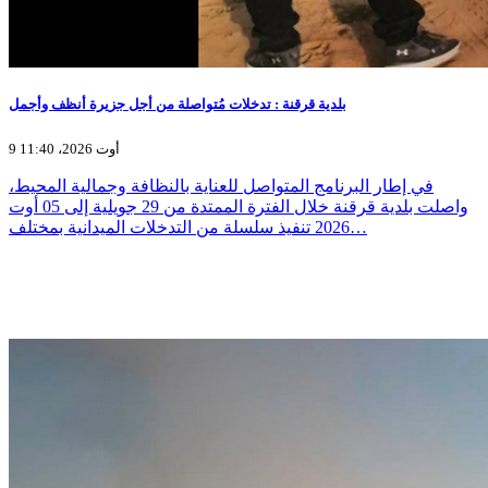
بلدية قرقنة : تدخلات مُتواصلة من أجل جزيرة أنظف وأجمل
9 أوت 2026، 11:40
في إطار البرنامج المتواصل للعناية بالنظافة وجمالية المحيط،
واصلت بلدية قرقنة خلال الفترة الممتدة من 29 جويلية إلى 05 أوت
2026 تنفيذ سلسلة من التدخلات الميدانية بمختلف…