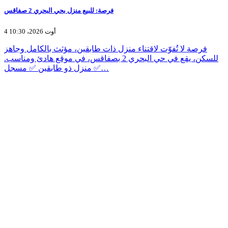
فرصة: للبيع منزل بحي البحري 2 صفاقس
4 أوت 2026، 10:30
فرصة لا تُفوّت لاقتناء منزل ذات طابقين، مؤثث بالكامل وجاهز
للسكن، يقع في حي البحري 2 بصفاقس، في موقع هادئ ومناسب.
✅ منزل ذو طابقين ✅ مسجل…