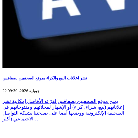
نشر اعلانات البيع والكراء بموقع الصحفيين بصفاقس
22 جويلية 2026، 09:30
يمنح موقع الصحفيين بصفاقس لقرّائه الأفاضل إمكانية نشر
إعلاناتهم (بيع، شراء، كراء) أو الإشهار لمحلاتهم ومنتوجاتهم في
الصحيفة الإلكترونية ووضعها أيضا على صفحتنا بشبكة التواصل
الاجتماعي (أكثر…