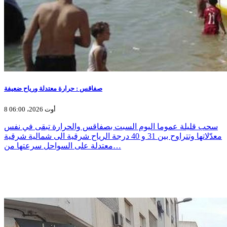
صفاقس : حرارة معتدلة ورياح ضعيفة
8 أوت 2026، 06:00
سحب قليلة عموما اليوم السبت بصفاقس والحرارة تبقى في نفس
معدّلاتها وتتراوح بين 31 و 40 درجة الرياح شرقية الى شمالية شرقية
معتدلة على السواحل سرعتها من…