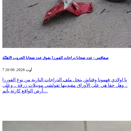
صفاقس : عدد ضحايا دراجات الفورزا يفوق عدد ضحايا الحروب الاهليّة
7 أوت 2026، 20:00
يا اولادي فهمونا وقتاش يتحل ملف الدراجات النارية من نوع الفورزا
.. وهل حقا هي على الأوراق مقيدينها تقولشي موبيلات زرقة .. وعلى
أرض الواقع كارثة بأتم…