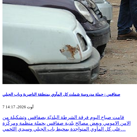
صفاقس : حملة مدروسة شملت كل المآوي بمنطقة الناصرية وباب الجبلي
7 أوت 2026، 14:17
قامت صباح اليوم فرقة الشرطة البلديّة بصفاقس وتشكيلة من
الامن الامومي وبعض مصالح بلدية صفاقس بحملة منظمة ومركّزة
على كل المآوي المتواجدة بمحيط باب الجبلي وسيدي اللخمي…