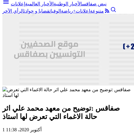
menu
نبض صفاقس
الأخبار الوطنية
الأخبار العالمية
إعلانات
متنوعة
اعلانات+
رياضة
الوفيات
قضايا و حوادث
الرأي الآخر
صفاقس :توضيح من معهد محمد علي اثر
حالة الاغماء التي تعرض لها استاذ
1 أكتوبر 2020، 11:38