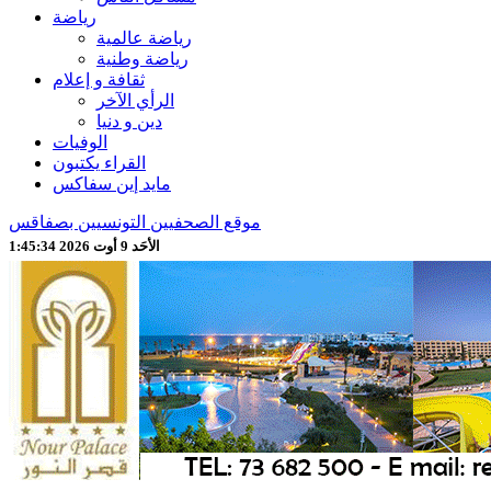
رياضة
رياضة عالمية
رياضة وطنية
ثقافة و إعلام
الرأي الآخر
دين و دنيا
الوفيات
القراء يكتبون
مايد إين سفاكس
موقع الصحفيين التونسيين بصفاقس
الأحَد 9 أوت 2026 1:45:36