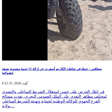
صفاقس : حملة في شاطئ الكازينو أسفرت عن إزالة 15 خيمة منصوبة بصفة
عشوائية
8 أوت 2026، 22:31
في إطار الحرص على حسن استغلال الشريط الساحلي والتصدي
لمختلف مظاهر التعدي على الملك العمومي البحري، نفذت مصالح
الفرع الجهوي للوكالة الوطنية لحماية وتهيئة الشريط الساحلي
بولاية…