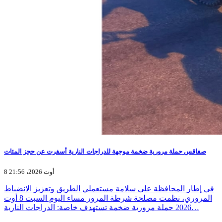
صفاقس حملة مرورية ضخمة موجهة للدراجات النارية أسفرت عن حجز المئات
8 أوت 2026، 21:56
في إطار المحافظة على سلامة مستعملي الطريق وتعزيز الانضباط
المروري، نظمت مصلحة شرطة المرور مساء اليوم السبت 8 أوت
2026 حملة مرورية ضخمة تستهدف خاصة: الدراجات النارية…