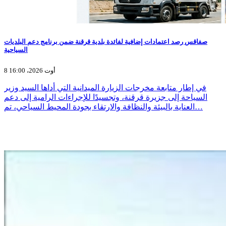
صفاقس رصد اعتمادات إضافية لفائدة بلدية قرقنة ضمن برنامج دعم البلديات
السياحية
8 أوت 2026، 16:00
في إطار متابعة مخرجات الزيارة الميدانية التي أداها السيد وزير
السياحة إلى جزيرة قرقنة، وتجسيدًا للإجراءات الرامية إلى دعم
العناية بالبيئة والنظافة والارتقاء بجودة المحيط السياحي، تم…