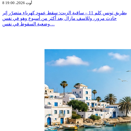
8 أوت 2026، 19:00
بطريق تونس كلم 11 – ساقية الزيت: سقط عمود كهرباء متضرّر إثر
حادث مرور، وللاسف مازال بعد أكثر من أسبوع وهو في نفس
وضعية السقوط في نفس…