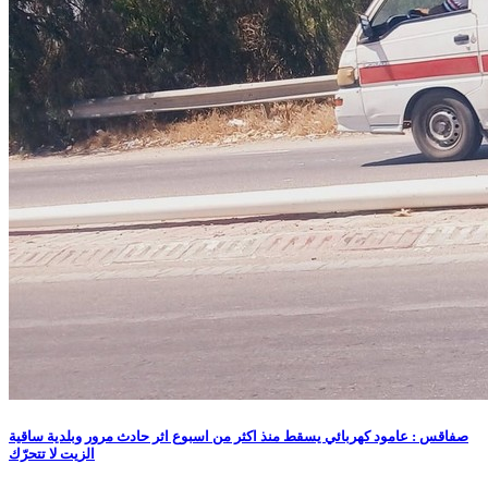
صفاقس : عامود كهربائي يسقط منذ اكثر من اسبوع اثر حادث مرور وبلدية ساقية
الزيت لا تتحرّك