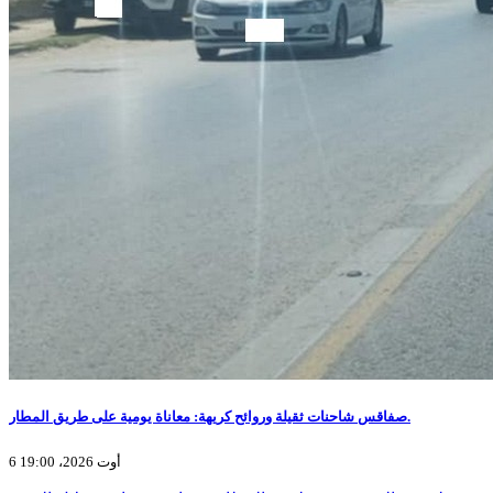
صفاقس شاحنات ثقيلة وروائح كريهة: معاناة يومية على طريق المطار.
6 أوت 2026، 19:00