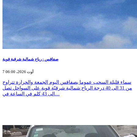
صفاقس : رياح شمالية شرقية قوية
7 أوت 2026، 06:00
سماء قليلة السحب عموما بصفاقس اليوم الجمعة والحرارة تتراوح
من 31 الى 40 درجة الرياح شمالية شرقيّة قوية على السواحل تصل
الى 43 كلم في الساعة في…