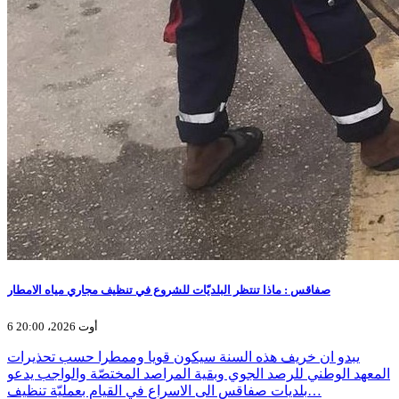
صفاقس : ماذا تنتظر البلديّات للشروع في تنظيف مجاري مياه الامطار
6 أوت 2026، 20:00
يبدو ان خريف هذه السنة سيكون قويا وممطرا حسب تحذيرات
المعهد الوطني للرصد الجوي وبقية المراصد المختصّة والواجب يدعو
بلديات صفاقس الى الاسراع في القيام بعمليّة تنظيف…