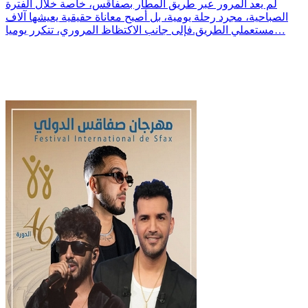
لم يعد المرور عبر طريق المطار بصفاقس، خاصة خلال الفترة
الصباحية، مجرد رحلة يومية، بل أصبح معاناة حقيقية يعيشها آلاف
مستعملي الطريق.فإلى جانب الاكتظاظ المروري، تتكرر يوميا…