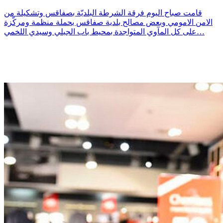
قامت صباح اليوم فرقة الشرطة البلديّة بصفاقس وتشكيلة من
الامن الامومي وبعض مصالح بلدية صفاقس بحملة منظمة ومركّزة
على كل المآوي المتواجدة بمحيط باب الجبلي وسيدي اللخمي…