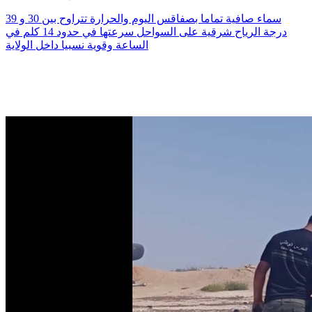
سماء صافية تماما بصفاقس اليوم والحرارة تتراوح بين 30 و 39
درجة الرياح شرقية على السواحل سرعتها في حدود 14 كلم في
الساعة وقوية نسبيا داخل الولاية