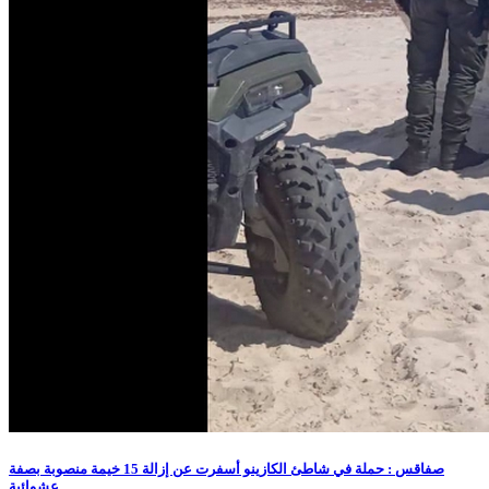
صفاقس : حملة في شاطئ الكازينو أسفرت عن إزالة 15 خيمة منصوبة بصفة
عشوائية