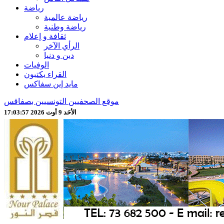
رياضة
رياضة عالمية
رياضة وطنية
ثقافة و إعلام
الرأي الآخر
دين و دنيا
الوفيات
القراء يكتبون
مايد إين سفاكس
موقع الصحفيين التونسيين بصفاقس
الأحَد 9 أوت 2026 17:03:59