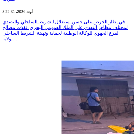
8 أوت 2026، 22:31
في إطار الحرص على حسن استغلال الشريط الساحلي والتصدي
لمختلف مظاهر التعدي على الملك العمومي البحري، نفذت مصالح
الفرع الجهوي للوكالة الوطنية لحماية وتهيئة الشريط الساحلي
بولاية…