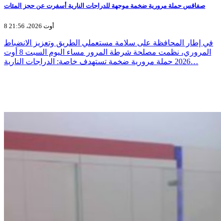
صفاقس حملة مرورية ضخمة موجهة للدراجات النارية أسفرت عن حجز المئات
8 أوت 2026، 21:56
في إطار المحافظة على سلامة مستعملي الطريق وتعزيز الانضباط
المروري، نظمت مصلحة شرطة المرور مساء اليوم السبت 8 أوت
2026 حملة مرورية ضخمة تستهدف خاصة: الدراجات النارية…