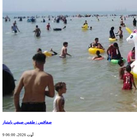
صفاقس : طقس صيفي بامتياز
9 أوت 2026، 06:00