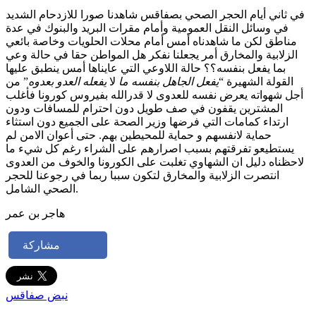
في ثاني أيام الحجر الصحي بصفاقس شاهدنا صورا للازدحام الشديد
في وسائل النقل العمومية وأمام مقرات البريد والبنوك في عدة
مناطق لكن ما شاهدناه أمس أمام محلات الحلويات وخاصة بائعي
الزلابية والمخارق أمر يجعلنا نفكر هل المواطن حقا في حالة وعي
بما يفعل بنفسه؟؟ حالة اللاوعي التي عايناها أمس ينطبق عليها
القولة الشهيرة “
يفعل الجاهل بنفسه ما
لا
يفعله العدو بعدوه
” من
أجل شهواته يعرض نفسه للعدوى لا قدرالله بفيروس كورونا فأغلب
المشترين يقفون في صف طويل دون احترام للمسافات ودون
ارتداء كمامات التي فرضها وزير الصحة على الجميع دون استثاء
حماية لانفسهم و حماية للمحيطين بهم. حتى أعوان الامن لم
يستطيعو تفرقتهم بسبب اصرارهم على الشراء رغم كل شيء ما
لاحظناه دليل ان الشهاوي تغلبت على الكورونا والخوف من العدوى
انتصرت الزلابية والمخارق لتكون سببا ربما في رجوعنا للحجر
الصحي الشامل.
هاجر بن عمر
مشاركة
نبض صفاقس